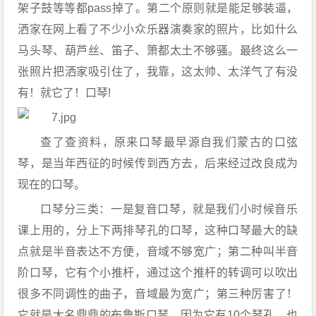
架子鼓等等都pass掉了。第二个原则就是能足够装逼，
洒家在网上看了不少小众乐器演奏家的照片，比如什么
马头琴、葫芦丝、笛子、箫都太土不够骚。最终这么一
张照片把洒家吸引住了，我靠，这太帅、太洋气了有没
有！就它了！口琴!
查了查资料，原来口琴最早源自我们蒙古的口弦
琴，是当年西征的时候传到西方去，后来经过改良成为
现在的口琴。
口琴分三类：一是复音口琴，就是我们小时候音乐
课上用的，分上下两排琴孔的口琴，这种口琴最大的缺
点就是半音表达不方便，音域不够宽广；第二种叫半音
阶口琴，它有个小推杆，通过这个推杆的转调可以吹出
很多不同调性的曲子，音域最为宽广；第三种厉害了！
它就是大名鼎鼎的布鲁斯口琴，因为它有10个琴孔，也