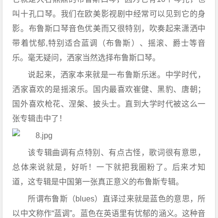
叫十孔口琴。我们在欧美影视剧中经常可以见到它的身
影。布鲁斯口琴音色优美而又很特别，吹奏起来潇洒中
带着忧郁,特别适合蓝调（布鲁斯）、摇滚、爵士等音
乐。毫无疑问，洒家当然选择布鲁斯口琴。
说起来，洒家本来就是一布鲁斯乐迷。中学时代，
洒家喜欢的是摇滚乐。国内最喜欢崔健、黑豹、唐朝；
国外喜欢枪花、涅槃、披头士。直到大学时代被这么一
张专辑击中了！
该专辑曲调有点特别、有点古怪，歌词很有意思，
总体来说就是，好听！一下就把我圈粉了。后来才知
道，这专辑是中国第一张真正意义的布鲁斯专辑。
所谓布鲁斯（blues）直译过来就是蓝色的意思，所
以中文称作“蓝调”。蓝色在英语里有忧郁的涵义。这种音