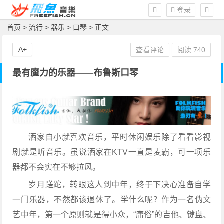
登录
首页
>
流行
>
器乐
>
口琴
> 正文
A+
查看评论
阅读
740
最有魔力的乐器——布鲁斯口琴
洒家自小就喜欢音乐，平时休闲娱乐除了看看影视
剧就是听音乐。虽说洒家在KTV一直是麦霸，可一项乐
器都不会实在不够拉风。
岁月蹉跎，转眼这人到中年，终于下决心准备自学
一门乐器，不然都该退休了。学什么呢？作为一名伪文
艺中年，第一个原则就是得小众，“庸俗”的吉他、键盘、