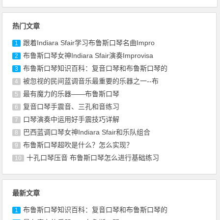
热门文章
跟着Indiara Sfair学习布鲁斯口琴名曲Impro
1
布鲁斯口琴女神Indiara Sfair演奏Improvisa
2
布鲁斯口琴知识百科：复音口琴和布鲁斯口琴的
3
被忽视的民间蓝调音乐最重要的乐器之一--布
4
最有魔力的乐器——布鲁斯口琴
5
复音口琴手震音、三孔和音练习
6
口琴演奏中运用好手震技巧详解
7
巴西蓝调口琴女神Indiara Sfair和乐队组合
8
布鲁斯口琴超吹是什么？怎么实现？
9
十孔口琴压音 布鲁斯口琴怎么进行基础练习
10
最新文章
布鲁斯口琴知识百科：复音口琴和布鲁斯口琴的
1