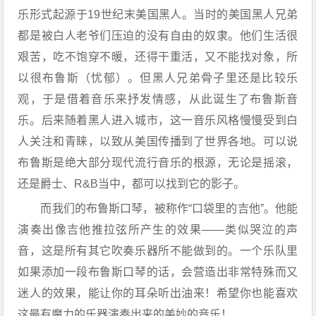
乐形式起源于19世纪末美国黑人。当时的美国黑人兄弟
都是被白人老爷们压迫的没有自由的奴隶。他们生活很
艰苦，吃不饱穿不暖，还得干重活，又不能找对象，所
以很布鲁斯（忧郁）。但黑人兄弟骨子里还是比较乐
观，于是借着音乐来抒发情感，从此诞生了布鲁斯音
乐。后来随着黑人进入城市，这一音乐风格慢慢受到白
人关注和青睐，以致从美国传播到了世界各地。可以说
布鲁斯是绝大部分现代流行音乐的根源，无论是摇滚，
还是爵士、R&B当中，都可以找到它的影子。
而我们的布鲁斯口琴，被称作“口袋里的吉他”。他能
演奏出像吉他推拉弦所产生的效果——类似哭泣的声
音，这是所有其它吹奏乐器所不能做到的。一个乐队里
如果添加一段布鲁斯口琴的话，会营造出非常特殊而又
迷人的效果，能让你的耳朵听出油来！希望你也能喜欢
这最有魔力的乐器演奏出来的美妙的音乐！