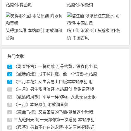
站原创-舞曲风
站原创-附歌词
笑得那么甜-本站原创-附歌词和
临江仙·滚滚长江东逝水-明·杨
音频
慎-中国古风
热门文章
《寿春怀古》一将功成 万骨枯黄，铁衣化尘 风
1
《戒断的烟》戒不掉纠缠，像一个谎言-本站原
2
《三月春花》女生容易上口版本本站原创 附
3
《三月》男生澎湃演绎 本站原创 附歌词音频
4
《放逐的风筝》印章一样的吻，从此无悲无恨-
5
《三月》本站原创 附歌词音频
6
《黄金马桶》又名圣洁的马桶-献给这个淤堵
7
三九艳阳天-每一天都像第一次遇见-本站原创
8
《风筝》揪着不存在的永恒-本站原创-附歌词
9