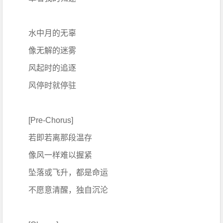
水中月的无辜
像无解的迷雾
风起时的追逐
风停时就停驻
[Pre-Chorus]
若即若离那段温存
像风一样难以握紧
坠落或飞升，都是命运
不愿意清醒，独自沉沦