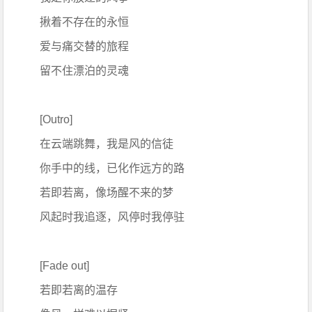
揪着不存在的永恒
爱与痛交替的旅程
留不住漂泊的灵魂
[Outro]
在云端跳舞，我是风的信徒
你手中的线，已化作远方的路
若即若离，像场醒不来的梦
风起时我追逐，风停时我停驻
[Fade out]
若即若离的温存