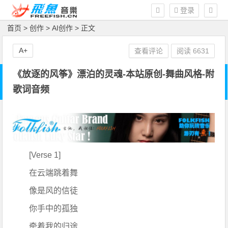
登录
首页
>
创作
>
AI创作
> 正文
A+
查看评论
阅读
6631
《放逐的风筝》漂泊的灵魂-本站原创-舞曲风格-附
歌词音频
[Verse 1]
在云端跳着舞
像是风的信徒
你手中的孤独
牵着我的归途