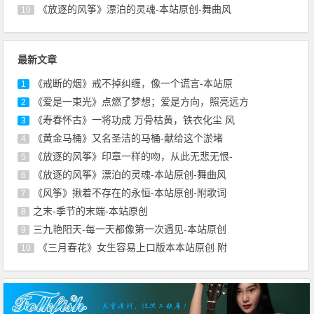
《放逐的风筝》漂泊的灵魂-本站原创-舞曲风
10
最新文章
《戒断的烟》戒不掉纠缠，像一个谎言-本站原
1
《爱是一束光》点燃了梦想；爱是方向，照亮远方
2
《寿春怀古》一将功成 万骨枯黄，铁衣化尘 风
3
《黄金马桶》又名圣洁的马桶-献给这个淤堵
4
《放逐的风筝》印章一样的吻，从此无悲无恨-
5
《放逐的风筝》漂泊的灵魂-本站原创-舞曲风
6
《风筝》揪着不存在的永恒-本站原创-附歌词
7
之末-季节的末端-本站原创
8
三九艳阳天-每一天都像第一次遇见-本站原创
9
《三月春花》女生容易上口版本本站原创 附
10