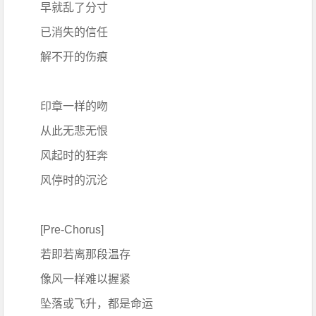
早就乱了分寸
已消失的信任
解不开的伤痕
印章一样的吻
从此无悲无恨
风起时的狂奔
风停时的沉沦
[Pre-Chorus]
若即若离那段温存
像风一样难以握紧
坠落或飞升，都是命运