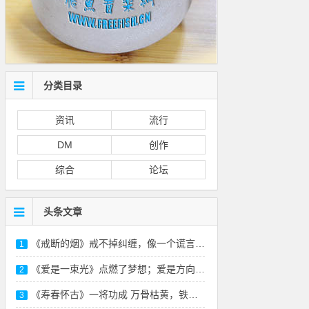
分类目录
资讯
流行
DM
创作
综合
论坛
头条文章
《戒断的烟》戒不掉纠缠，像一个谎言-本站原
1
《爱是一束光》点燃了梦想；爱是方向，照亮远方
2
《寿春怀古》一将功成 万骨枯黄，铁衣化尘 风
3