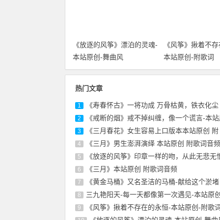
《放逐的风筝》漂泊的灵魂-
《风筝》揪着不存
本站原创-舞曲风
本站原创-附歌词
热门文章
《寿春怀古》一将功成 万骨枯黄，铁衣化尘
1
《戒断的烟》戒不掉纠缠，像一个谎言-本站
2
《三月春花》女生容易上口版本本站原创 附
3
《三月》男生澎湃演绎 本站原创 附歌词音
4
《放逐的风筝》印章一样的吻，从此无悲无恨
5
《三月》本站原创 附歌词音频
6
《黄金马桶》又名圣洁的马桶-献给这个淤堵
7
三九艳阳天-每一天都像第一次遇见-本站原
8
《风筝》揪着不存在的永恒-本站原创-附歌
9
《放逐的风筝》漂泊的灵魂-本站原创-舞曲