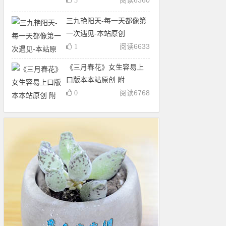
阅读
6360
3
三九艳阳天-每一天都像第
一次遇见-本站原创
阅读
6633
1
《三月春花》女生容易上
口版本本站原创 附
阅读
6768
0