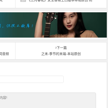
10
下一篇
词音频
之末-季节的末端-本站原创