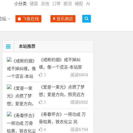
小分类
键盘
吉他
口琴
歌词
编配
AI
论坛
飞鱼在线
音乐商店
本站推荐
《戒断的烟》戒不掉纠
缠，像一个谎言-本站原
阅读
6804
3
《爱是一束光》点燃了梦
想；爱是方向，照亮远方
阅读
6582
3
《寿春怀古》一将功成 万
骨枯黄，铁衣化尘 风
阅读
6794
4