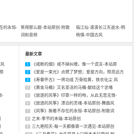
在的永恒-
笑得那么甜-本站原创-附歌
临江仙·滚滚长江东逝水-明·
词和音频
杨慎-中国古风
最新文章
 风
《戒断的烟》戒不掉纠缠，像一个谎言-本站原
1
原
《爱是一束光》点燃了梦想；爱是方向，照亮远方
2
《寿春怀古》一将功成 万骨枯黄，铁衣化尘 风
3
频
《黄金马桶》又名圣洁的马桶-献给这个淤堵
4
-
《放逐的风筝》印章一样的吻，从此无悲无恨-
5
《放逐的风筝》漂泊的灵魂-本站原创-舞曲风
6
《风筝》揪着不存在的永恒-本站原创-附歌词
7
创
之末-季节的末端-本站原创
8
词
三九艳阳天-每一天都像第一次遇见-本站原创
9
风
《三月春花》女生容易上口版本本站原创 附