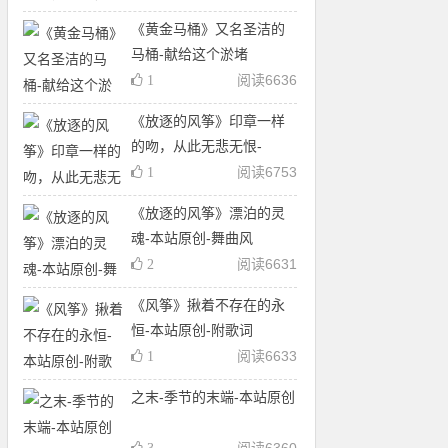
《黄金马桶》又名圣洁的
马桶-献给这个淤堵
阅读
6636
1
《放逐的风筝》印章一样
的吻，从此无悲无恨-
阅读
6753
1
《放逐的风筝》漂泊的灵
魂-本站原创-舞曲风
阅读
6631
2
《风筝》揪着不存在的永
恒-本站原创-附歌词
阅读
6633
1
之末-季节的末端-本站原创