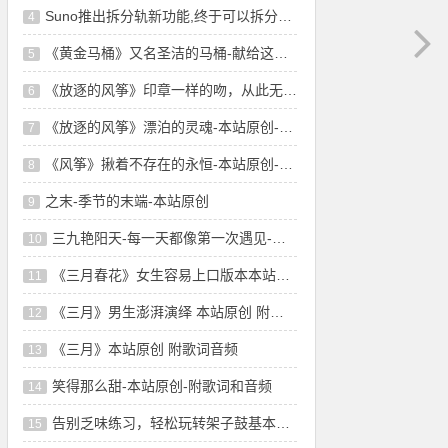
Suno推出拆分轨新功能,终于可以拆分轨了!音
4
《黄金马桶》又名圣洁的马桶-献给这个淤堵
5
《放逐的风筝》印章一样的吻，从此无悲无恨-
6
《放逐的风筝》漂泊的灵魂-本站原创-舞曲风
7
《风筝》揪着不存在的永恒-本站原创-附歌词
8
之末-季节的末端-本站原创
9
三九艳阳天-每一天都像第一次遇见-本站原创
10
《三月春花》女生容易上口版本本站原创 附
11
《三月》男生澎湃演绎 本站原创 附歌词音频
12
《三月》本站原创 附歌词音频
13
笑得那么甜-本站原创-附歌词和音频
14
告别乏味练习，轻松玩转架子鼓基本功！这些技巧
15