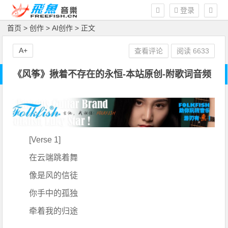
登录
首页
>
创作
>
AI创作
> 正文
A+
查看评论
阅读
6633
《风筝》揪着不存在的永恒-本站原创-附歌词音频
[Verse 1]
在云端跳着舞
像是风的信徒
你手中的孤独
牵着我的归途