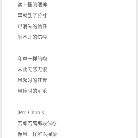
读不懂的眼神
早就乱了分寸
已消失的信任
解不开的伤痕
印章一样的吻
从此无悲无恨
风起时的狂奔
风停时的沉沦
[Pre-Chorus]
若即若离那段温存
像风一样难以握紧