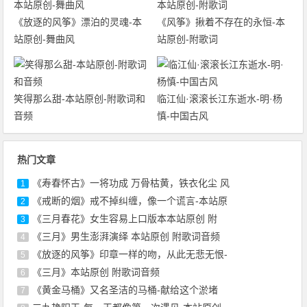
《放逐的风筝》漂泊的灵魂-本
《风筝》揪着不存在的永恒-本
站原创-舞曲风
站原创-附歌词
笑得那么甜-本站原创-附歌词和
临江仙·滚滚长江东逝水-明·杨
音频
慎-中国古风
热门文章
《寿春怀古》一将功成 万骨枯黄，铁衣化尘 风
1
《戒断的烟》戒不掉纠缠，像一个谎言-本站原
2
《三月春花》女生容易上口版本本站原创 附
3
《三月》男生澎湃演绎 本站原创 附歌词音频
4
《放逐的风筝》印章一样的吻，从此无悲无恨-
5
《三月》本站原创 附歌词音频
6
《黄金马桶》又名圣洁的马桶-献给这个淤堵
7