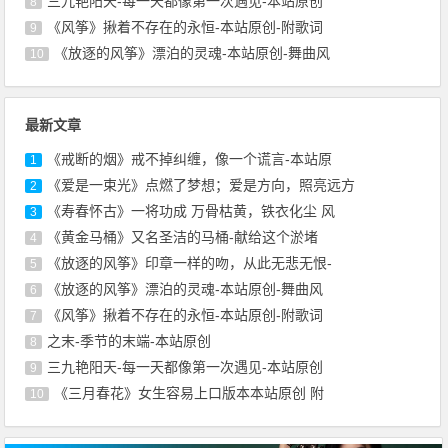
三九艳阳天-每一天都像第一次遇见-本站原创
8
《风筝》揪着不存在的永恒-本站原创-附歌词
9
《放逐的风筝》漂泊的灵魂-本站原创-舞曲风
10
最新文章
《戒断的烟》戒不掉纠缠，像一个谎言-本站原
1
《爱是一束光》点燃了梦想；爱是方向，照亮远方
2
《寿春怀古》一将功成 万骨枯黄，铁衣化尘 风
3
《黄金马桶》又名圣洁的马桶-献给这个淤堵
4
《放逐的风筝》印章一样的吻，从此无悲无恨-
5
《放逐的风筝》漂泊的灵魂-本站原创-舞曲风
6
《风筝》揪着不存在的永恒-本站原创-附歌词
7
之末-季节的末端-本站原创
8
三九艳阳天-每一天都像第一次遇见-本站原创
9
《三月春花》女生容易上口版本本站原创 附
10