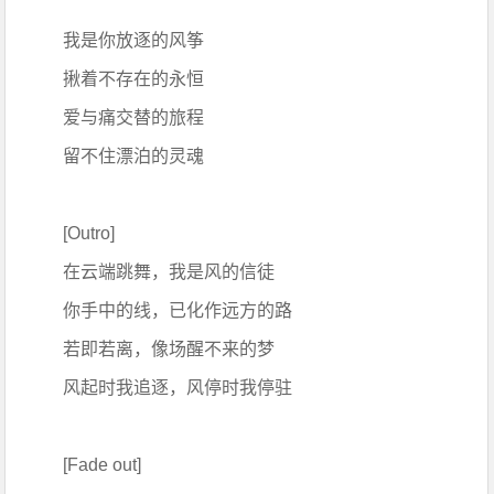
我是你放逐的风筝
揪着不存在的永恒
爱与痛交替的旅程
留不住漂泊的灵魂
[Outro]
在云端跳舞，我是风的信徒
你手中的线，已化作远方的路
若即若离，像场醒不来的梦
风起时我追逐，风停时我停驻
[Fade out]