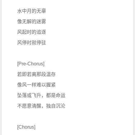
水中月的无辜
像无解的迷雾
风起时的追逐
风停时就停驻
[Pre-Chorus]
若即若离那段温存
像风一样难以握紧
坠落或飞升，都是命运
不愿意清醒，独自沉沦
[Chorus]