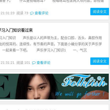
解答下。 什么是视唱练耳? 视唱练耳包含两大项内容，即视谱
阅读全文
 21:31:23
阅读
73
查看评论
学习入门知识看过来
习入门知识 声乐是以人的声带为主，配合口腔、舌头、鼻腔作用
出的悦耳的、连续性、有节奏的声音。下面是小编分享的关于声乐学
识，一起来看一下吧。 声乐学习入门知识1 一、气沉
阅读全文
 21:31:21
阅读
101
查看评论