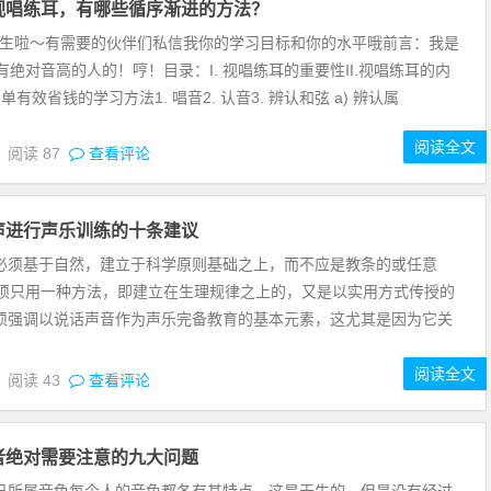
视唱练耳，有哪些循序渐进的方法？
收学生啦～有需要的伙伴们私信我你的学习目标和你的水平哦前言：我是
绝对音高的人的！哼！目录：I. 视唱练耳的重要性II.视唱练耳的内
 简单有效省钱的学习方法1. 唱音2. 认音3. 辨认和弦 a) 辨认属
阅读全文
5
阅读
87
查看评论
声进行声乐训练的十条建议
练必须基于自然，建立于科学原则基础之上，而不应是教条的或任意
须只用一种方法，即建立在生理规律之上的，又是以实用方式传授的
必须强调以说话声音作为声乐完备教育的基本元素，这尤其是因为它关
阅读全文
5
阅读
43
查看评论
者绝对需要注意的九大问题