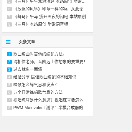
《三月》男生澎湃演绎 本站原创 附歌词音频
5
《放逐的风筝》印章一样的吻，从此无悲无恨-
6
《舞马》午马 撕开黑夜的闪电-本站原创
7
《三月》本站原创 附歌词音频
8
头条文章
歌曲编曲时吉他的编配方法。
1
请相信老师，音阶远比你想象的要重要！
2
过去就象一面墙
3
经验分享 民谣歌曲编配的基础知识
4
唱歌怎么练气息和发声？
5
五个日常练唱歌气息的方法
6
视唱练耳是什么意思？视唱练耳要怎么训练？
7
PWM Malevolent 测评：半模合成器的喜悦不是
8