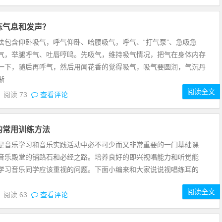
练气息和发声？
法包含仰卧吸气，呼气仰卧、哈腰吸气，呼气、“打气泵”、急吸急
气，举腿呼气、吐唇哼鸣。先吸气，维持吸气情况，把气在身体内存
一下，随后再呼气，然后用闻花香的觉得吸气，吸气要圆润，气沉丹
渐
阅读全文
5
阅读
73
查看评论
的常用训练方法
音乐学习和音乐实践活动中必不可少而又非常重要的一门基础课
音乐殿堂的铺路石和必经之路。培养良好的即兴视唱能力和听觉能
学习音乐同学应该重视的问题。下面小编来和大家说说视唱练耳的
阅读全文
5
阅读
63
查看评论