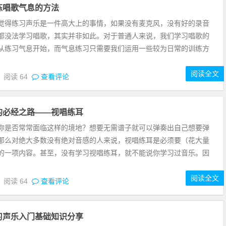
练唱歌气息的方法
觉得练习声乐是一件高大上的事情，如果没有麦克风，没有好的录音
都没法学习唱歌，其实并非如此。对于普通人来说，我们学习唱歌的
从练习气息开始，而气息练习只需要我们运用一些较为日常的训练方
阅读全文
5
阅读
64
查看评论
的必经之路——视唱练耳
你是否常常面临这样的境地？想要无需谱子就可以弹奏出自己想要弹
那么对绝大多数没有绝对音感的人来说，视唱练耳是必须要（花大量
的一项内容。甚至，没有学习视唱练耳，就不能说你学习过音乐。因
阅读全文
5
阅读
64
查看评论
习声乐入门基础知识分享