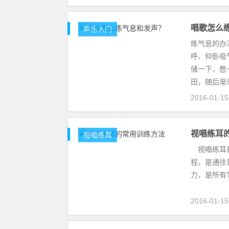
唱歌怎么
声乐入门
练气息的办
呼、仰卧吸
储一下，憋
田，随后渐
2016-01-1
视唱练耳
视唱练耳
视唱练耳是
程，是通往
力，是所有
2016-01-1