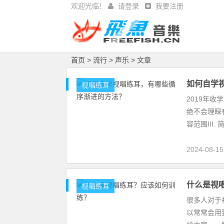
欢迎光临！
请登录
我要注册
首页
>
流行
>
声乐
> 文章
如何自学
视唱练耳
2019年
绝不会理睬有
容范围III.
2024-08-15
什么是视
视唱练耳
很多人对于
以常常会用