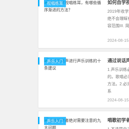
如何自学
视唱练耳
2019年
绝不会理睬有
容范围III.
2024-08-1
通过说话
声乐入门
1.声乐训
的。歌唱必
方法。2.
系
2024-08-1
唱歌初学
声乐入门