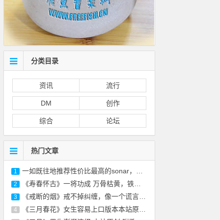
分类目录
资讯
流行
DM
创作
综合
论坛
热门文章
一如既往地推荐性价比最高的sonar，免费的正
1
《寿春怀古》一将功成 万骨枯黄，铁衣化尘 风
2
《戒断的烟》戒不掉纠缠，像一个谎言-本站原
3
《三月春花》女生容易上口版本本站原创 附
4