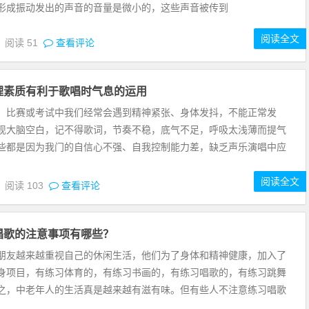
形成振动发出的声音的音量是微小的，这些声音被传到
阅读全文
5
阅读
51
查看评论
理素质有利于歌唱时气息的运用
、比赛或考试中我们经常会遇到精神紧张、身体发抖，不能正常发
现大脑空白，记不得歌词，节奏不稳，底气不足，呼吸太浅薄而提气
些都是因为我门的自信心不强、自我控制能力差，缺乏声乐演唱中应
阅读全文
5
阅读
103
查看评论
唱歌的注意事项有哪些？
朋友越来越重视自己的休闲生活，他们为了身体和精神健康，加入了
身项目，有练习体育的，有练习书画的，有练习唱歌的，有练习跳舞
之，中老年人的生活真是越来越有滋有味。但有些人不注意练习唱歌