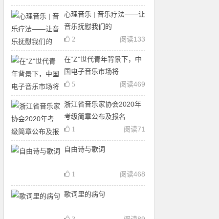
心理音乐 | 音乐疗法——让
音乐抚慰我们的
阅读
133
2
在“Z”世代青年背景下，中
国电子音乐市场将
阅读
469
5
浙江省音乐家协会2020年
考级简章公布及报名
阅读
71
1
自由诗与歌词
阅读
468
1
歌词里的病句