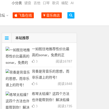
小分类
键盘
吉他
口琴
歌词
编配
AI
论坛
飞鱼在线
音乐商店
本站推荐
一如既往地推荐性价比最
高的sonar，免费的正
阅读
16787
3
背奏是背音乐的思想，而
非乐谱上的符号！
阅读
1848
6
练琴太枯燥？这四个方法
也许能帮到你！解决枯燥
阅读
1735
3