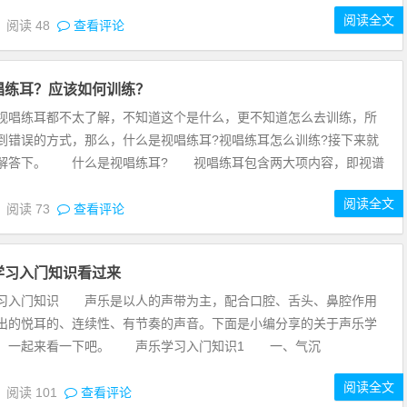
阅读全文
5
阅读
48
查看评论
唱练耳？应该如何训练？
视唱练耳都不太了解，不知道这个是什么，更不知道怎么去训练，所
到错误的方式，那么，什么是视唱练耳?视唱练耳怎么训练?接下来就
解答下。 什么是视唱练耳? 视唱练耳包含两大项内容，即视谱
阅读全文
5
阅读
73
查看评论
学习入门知识看过来
习入门知识 声乐是以人的声带为主，配合口腔、舌头、鼻腔作用
出的悦耳的、连续性、有节奏的声音。下面是小编分享的关于声乐学
识，一起来看一下吧。 声乐学习入门知识1 一、气沉
阅读全文
5
阅读
101
查看评论