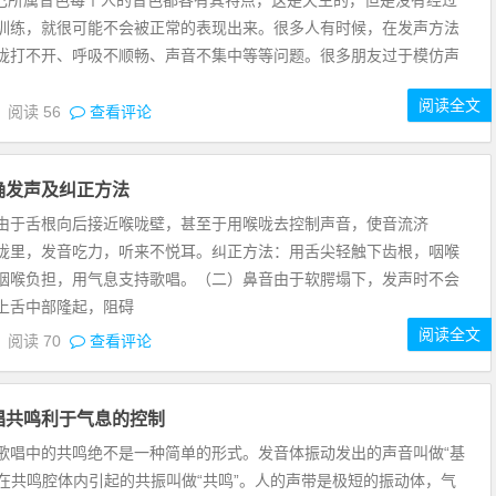
自己所属音色每个人的音色都各有其特点，这是天生的，但是没有经过
训练，就很可能不会被正常的表现出来。很多人有时候，在发声方法
咙打不开、呼吸不顺畅、声音不集中等等问题。很多朋友过于模仿声
阅读全文
5
阅读
56
查看评论
确发声及纠正方法
由于舌根向后接近喉咙壁，甚至于用喉咙去控制声音，使音流济
咙里，发音吃力，听来不悦耳。纠正方法：用舌尖轻触下齿根，咽喉
咽喉负担，用气息支持歌唱。（二）鼻音由于软腭塌下，发声时不会
上舌中部隆起，阻碍
阅读全文
5
阅读
70
查看评论
唱共鸣利于气息的控制
歌唱中的共鸣绝不是一种简单的形式。发音体振动发出的声音叫做“基
音”在共鸣腔体内引起的共振叫做“共鸣”。人的声带是极短的振动体，气