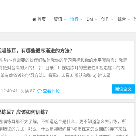
首页
资讯
流行
DM
创作
综合
视唱练耳，有哪些循序渐进的方法？
收学生啦～有需要的伙伴们私信我你的学习目标和你的水平哦前言：我是
绝对音高的人的！哼！目录：I. 视唱练耳的重要性II.视唱练耳的内
 简单有效省钱的学习方法1. 唱音2. 认音3. 辨认和弦 a) 辨认属
阅读全文
 12:40:41
阅读
87
查看评论
唱练耳？应该如何训练？
视唱练耳都不太了解，不知道这个是什么，更不知道怎么去训练，所
到错误的方式，那么，什么是视唱练耳?视唱练耳怎么训练?接下来就