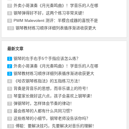
外卖小哥演奏《月光奏鸣曲》！学音乐的人在哪
7
钢琴弹得好不好，这两个练习非常关键！
8
PWM Malevolent 测评：半模合成器的喜悦不是
9
钢琴教材练习顺序详细列表循序渐进收获更大
10
最新文章
钢琴的左手右手5个手指应该怎么练？
1
外卖小哥演奏《月光奏鸣曲》！学音乐的人在哪
2
钢琴教材练习顺序详细列表循序渐进收获更大
3
《哈农钢琴练指法》的五指练习方法！
4
背奏是背音乐的思想，而非乐谱上的符号！
5
琴童家长做好这六点，孩子会喜欢上钢琴课！
6
弹钢琴时，怎样体会节奏的律动！
7
最会练琴的人都有什么共同习惯?
8
这些练琴的小细节，钢琴老师没告诉你吗？
9
傅聪：要解决技巧，先要解决对音乐的理解！
10