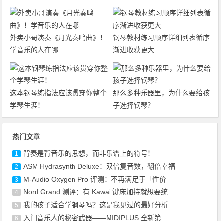
外卖小哥演奏《月光奏鸣曲》！
钢琴教材练习顺序详细列表循序
学音乐的人在哪
渐进收获更大
这本钢琴练指法应该贯穿你整个
那么多种乐器里，为什么要给孩
学琴生涯！
子选择钢琴？
热门文章
背奏是背音乐的思想，而非乐谱上的符号！
1
ASM Hydrasynth Deluxe：双倍复音数，翻倍幸福
2
M-Audio Oxygen Pro 评测：不再满足于「性价
3
Nord Grand 测评：有 Kawai 键床加持就想要统
4
我的孩子适合学钢琴吗？这是我见过的最好分析
5
入门音乐人的秘密武器——MIDIPLUS 全新第
6