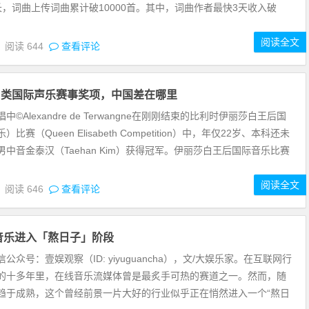
增长，词曲上传词曲累计破10000首。其中，词曲作者最快3天收入破
阅读全文
8
阅读
644
查看评论
A类国际声乐赛事奖项，中国差在哪里
©Alexandre de Terwangne在刚刚结束的比利时伊丽莎白王后国
比赛（Queen Elisabeth Competition）中，年仅22岁、本科还未
中音金泰汉（Taehan Kim）获得冠军。伊丽莎白王后国际音乐比赛
阅读全文
8
阅读
646
查看评论
音乐进入「熬日子」阶段
公众号：壹娱观察（ID: yiyuguancha），文/大娱乐家。在互联网行
的十多年里，在线音乐流媒体曾是最炙手可热的赛道之一。然而，随
趋于成熟，这个曾经前景一片大好的行业似乎正在悄然进入一个“熬日