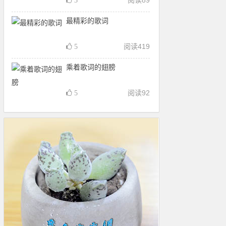
阅读
89
3
最精彩的歌词
阅读
419
5
乘着歌词的翅膀
阅读
92
5