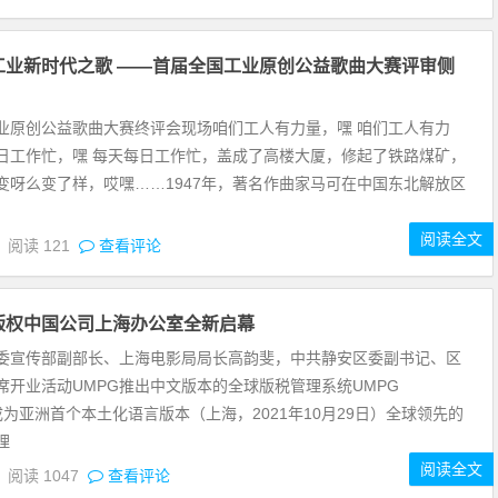
工业新时代之歌 ——首届全国工业原创公益歌曲大赛评审侧
业原创公益歌曲大赛终评会现场咱们工人有力量，嘿 咱们工人有力
日工作忙，嘿 每天每日工作忙，盖成了高楼大厦，修起了铁路煤矿，
变呀么变了样，哎嘿……1947年，著名作曲家马可在中国东北解放区
阅读全文
4
阅读
121
查看评论
版权中国公司上海办公室全新启幕
委宣传部副部长、上海电影局局长高韵斐，中共静安区委副书记、区
席开业活动UMPG推出中文版本的全球版税管理系统UMPG
，成为亚洲首个本土化语言版本（上海，2021年10月29日）全球领先的
理
阅读全文
4
阅读
1047
查看评论