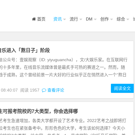
首页
资讯
流行
DM
创作
综合
音乐进入「熬日子」阶段
公众号：壹娱观察（ID: yiyuguancha），文/大娱乐家。在互联网行
的十多年里，在线音乐流媒体曾是最炙手可热的赛道之一。然而，随
趋于成熟，这个曾经前景一片大好的行业似乎正在悄然进入一个“熬日
阅读全文
 08:40:07
阅读
1957
查看评论
考生可报考院校的7大类型，你会选择哪
艺考生急速增加，各类大学都开设了艺术专业。2022艺考之战即将打
位考生也在紧张备考中。形形色色的大学，考生该如何选择？今天小