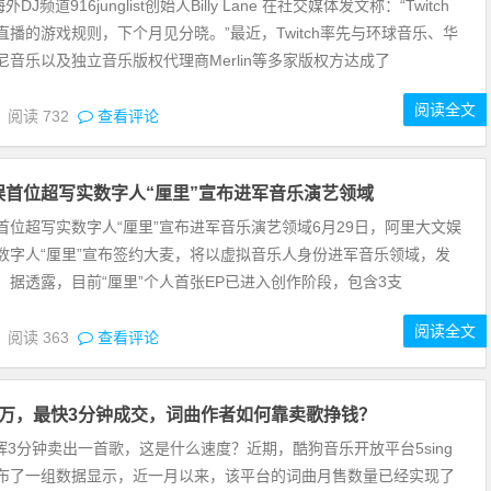
DJ频道916junglist创始人Billy Lane 在社交媒体发文称：“Twitch
直播的游戏规则，下个月见分晓。”最近，Twitch率先与环球音乐、华
尼音乐以及独立音乐版权代理商Merlin等多家版权方达成了
阅读全文
8
阅读
732
查看评论
娱首位超写实数字人“厘里”宣布进军音乐演艺领域
首位超写实数字人“厘里”宣布进军音乐演艺领域6月29日，阿里大文娱
数字人“厘里”宣布签约大麦，将以虚拟音乐人身份进军音乐领域，发
。据透露，目前“厘里”个人首张EP已进入创作阶段，包含3支
阅读全文
8
阅读
363
查看评论
破万，最快3分钟成交，词曲作者如何靠卖歌挣钱？
志辉3分钟卖出一首歌，这是什么速度？近期，酷狗音乐开放平台5sing
布了一组数据显示，近一月以来，该平台的词曲月售数量已经实现了