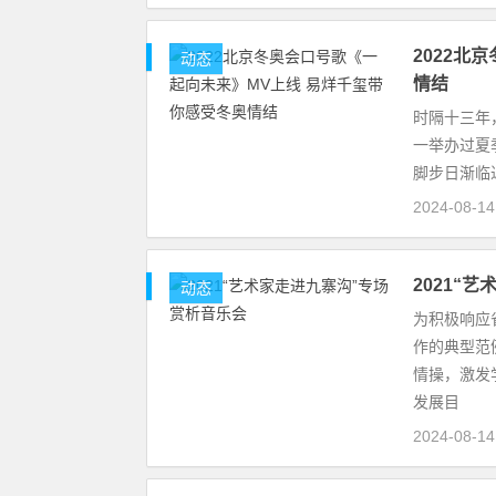
2022北
动态
情结
时隔十三年
一举办过夏
脚步日渐临
2024-08-1
2021“
动态
为积极响应
作的典型范
情操，激发
发展目
2024-08-1