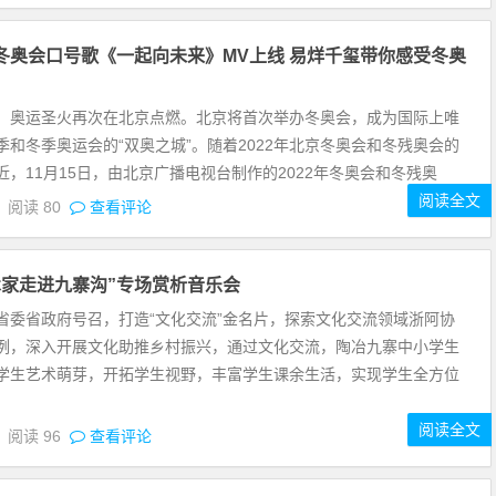
京冬奥会口号歌《一起向未来》MV上线 易烊千玺带你感受冬奥
，奥运圣火再次在北京点燃。北京将首次举办冬奥会，成为国际上唯
季和冬季奥运会的“双奥之城”。随着2022年北京冬奥会和冬残奥会的
近，11月15日，由北京广播电视台制作的2022年冬奥会和冬残奥
阅读全文
4
阅读
80
查看评论
艺术家走进九寨沟”专场赏析音乐会
省委省政府号召，打造“文化交流”金名片，探索文化交流领域浙阿协
例，深入开展文化助推乡村振兴，通过文化交流，陶冶九寨中小学生
学生艺术萌芽，开拓学生视野，丰富学生课余生活，实现学生全方位
阅读全文
4
阅读
96
查看评论