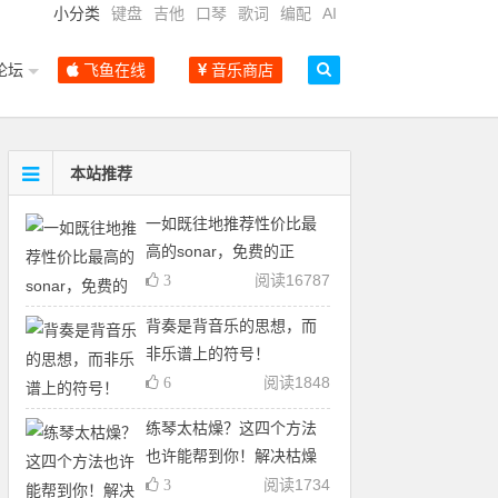
小分类
键盘
吉他
口琴
歌词
编配
AI
论坛
飞鱼在线
音乐商店
本站推荐
一如既往地推荐性价比最
高的sonar，免费的正
阅读
16787
3
背奏是背音乐的思想，而
非乐谱上的符号！
阅读
1848
6
练琴太枯燥？这四个方法
也许能帮到你！解决枯燥
阅读
1734
3