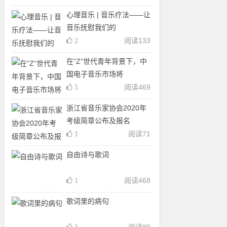
心理音乐 | 音乐疗法——让
音乐抚慰我们的
阅读
133
2
在“Z”世代青年背景下，中
国电子音乐市场将
阅读
469
5
浙江省音乐家协会2020年
考级简章公布及报名
阅读
71
1
自由诗与歌词
阅读
468
1
歌词里的病句