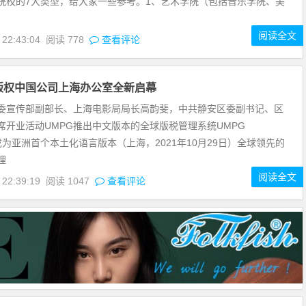
院校的7大类型，给大家一些参考。1、艺术学院（包括音乐学院、美
阅读全文
 22:43:04
阅读
778
查看评论
版权中国公司上海办公室全新启幕
委宣传部副部长、上海电影局局长高韵斐，中共静安区委副书记、区
席开业活动UMPG推出中文版本的全球版税管理系统UMPG
，成为亚洲首个本土化语言版本（上海，2021年10月29日）全球领先的
理
阅读全文
 22:39:19
阅读
1047
查看评论