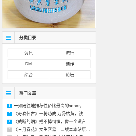
分类目录
资讯
流行
DM
创作
综合
论坛
热门文章
一如既往地推荐性价比最高的sonar，免费的正
1
《寿春怀古》一将功成 万骨枯黄，铁衣化尘 风
2
《戒断的烟》戒不掉纠缠，像一个谎言-本站原
3
《三月春花》女生容易上口版本本站原创 附
4