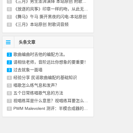
《三月》男生澎湃演绎 本站原创 附歌词音频
5
《放逐的风筝》印章一样的吻，从此无悲无恨-
6
《舞马》午马 撕开黑夜的闪电-本站原创
7
《三月》本站原创 附歌词音频
8
头条文章
歌曲编曲时吉他的编配方法。
1
请相信老师，音阶远比你想象的要重要！
2
过去就象一面墙
3
经验分享 民谣歌曲编配的基础知识
4
唱歌怎么练气息和发声？
5
五个日常练唱歌气息的方法
6
视唱练耳是什么意思？视唱练耳要怎么训练？
7
PWM Malevolent 测评：半模合成器的喜悦不是
8