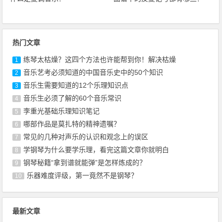
热门文章
练琴太枯燥？这四个方法也许能帮到你！解决枯燥
1
音乐艺考必须知道的中国音乐史中的50个知识
2
音乐生需要知道的12个乐理知识点
3
音乐生必须了解的60个音乐常识
4
李重光基础乐理知识笔记
5
哪部作品是莫扎特的精神遗嘱？
6
常见的几种对声乐的认识和观念上的误区
7
学钢琴为什么要学乐理，看完这篇文章你就明白
8
钢琴秘籍“拿到谱就能弹”是怎样炼成的？
9
乐器难度评级，第一竟然不是钢琴？
10
最新文章