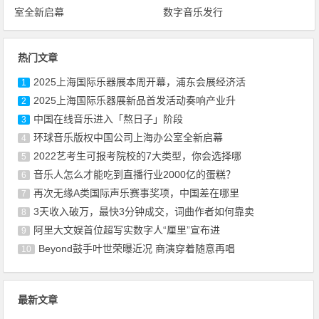
室全新启幕
数字音乐发行
热门文章
2025上海国际乐器展本周开幕，浦东会展经济活
1
2025上海国际乐器展新品首发活动奏响产业升
2
中国在线音乐进入「熬日子」阶段
3
环球音乐版权中国公司上海办公室全新启幕
4
2022艺考生可报考院校的7大类型，你会选择哪
5
音乐人怎么才能吃到直播行业2000亿的蛋糕？
6
再次无缘A类国际声乐赛事奖项，中国差在哪里
7
3天收入破万，最快3分钟成交，词曲作者如何靠卖
8
阿里大文娱首位超写实数字人“厘里”宣布进
9
Beyond鼓手叶世荣曝近况 商演穿着随意再唱
10
最新文章