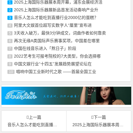
2025上海国际乐器展本周开幕，浦东会展经济活
1
2025上海国际乐器展新品首发活动奏响产业升
2
音乐人怎么才能吃到直播行业2000亿的蛋糕？
3
阿里大文娱首位超写实数字人“厘里”宣布进
4
3天收入破万，最快3分钟成交，词曲作者如何靠卖
5
再次无缘A类国际声乐赛事奖项，中国差在哪里
6
中国在线音乐进入「熬日子」阶段
7
2022艺考生可报考院校的7大类型，你会选择哪
8
中国文娱行业“十四五”发展趋势展望论坛在
9
唱响中国工业新时代之歌 ——首届全国工业
10
上一篇
下一篇
音乐人怎么才能吃到直播行业2000亿的蛋糕？
2025上海国际乐器展本周开幕，浦东会展经济活力持续迸发