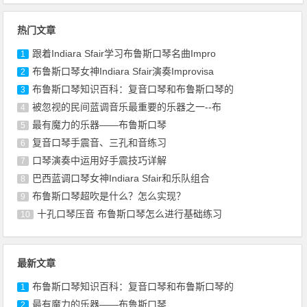
热门文章
跟着Indiara Sfair学习布鲁斯口琴名曲Impro
1
布鲁斯口琴女神Indiara Sfair演奏Improvisa
2
布鲁斯口琴知识百科：复音口琴和布鲁斯口琴的
3
被忽视的民间蓝调音乐最重要的乐器之一--布
4
最有魔力的乐器——布鲁斯口琴
5
复音口琴手震音、三孔和音练习
6
口琴演奏中运用好手震技巧详解
7
巴西蓝调口琴女神Indiara Sfair和乐队组合
8
布鲁斯口琴超吹是什么？怎么实现？
9
十孔口琴压音 布鲁斯口琴怎么进行基础练习
10
最新文章
布鲁斯口琴知识百科：复音口琴和布鲁斯口琴的
1
最有魔力的乐器——布鲁斯口琴
2