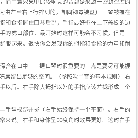
，而手震效果中比较响亮的音都是来源于密封空腔的
为由左至右上行排列的，如同钢琴键盘） 口琴被握在
指和食指握住口琴后部，手指最好搁在上下盖板的边
手的虎口部位。最开始时这样可能会不习惯，但是一
舒服起来。很快你会发现你的拇指和食指的力量和耐
含在口中——握口琴时很重要的一点是要尽可能握
嘴唇留出足够的空间。（参照吹单音的基本规则） 右
手以后。右手除大拇指以外的手指应该并拢形成一个
手掌根部并拢（右手始终保持一个平面）。右手的
常来说，右手和身体呈30度角时效果更好。这时右手