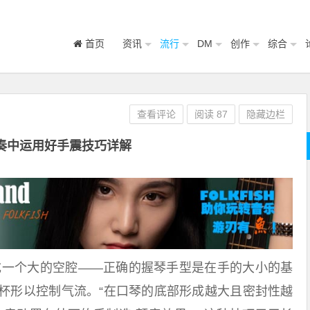
首页
资讯
流行
DM
创作
综合
查看评论
阅读
87
隐藏边栏
奏中运用好手震技巧详解
一个大的空腔——正确的握琴手型是在手的大小的基
杯形以控制气流。“在口琴的底部形成越大且密封性越