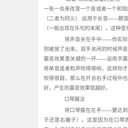
一张一合来改变一个音或者一个和弦的
（二者为同义） 运用于长音——颤
（一般出现在乐句的末尾）。这种变
将声音关在手中——你实际上
则被放了出来。双手关闭的时候声音
震音效果里关键的一环——运用手震
将单音或者和声吹得够响，这样你才
吹得很弱，那么在开合右手过程中也
好，产生的震音效果就越好。
口琴握法
将口琴握在左手——要达到良
子还是右撇子）。这是因为在口琴