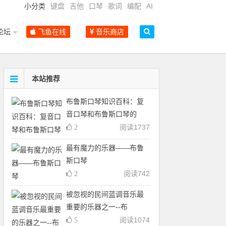
小分类
键盘
吉他
口琴
歌词
编配
AI
论坛
飞鱼在线
音乐商店
本站推荐
布鲁斯口琴知识百科：复
音口琴和布鲁斯口琴的
阅读
1737
2
最有魔力的乐器——布鲁
斯口琴
阅读
742
2
被忽视的民间蓝调音乐最
重要的乐器之一--布
阅读
1074
5