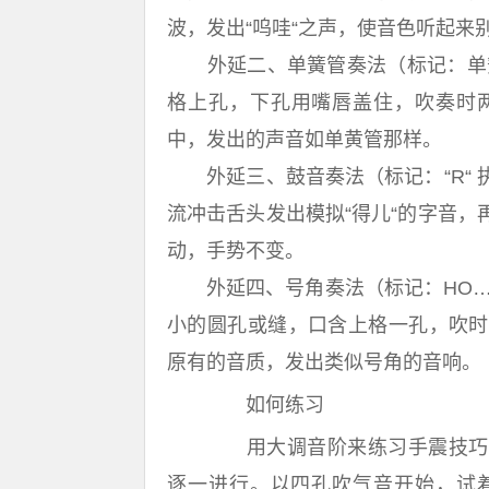
波，发出“呜哇“之声，使音色听起来
外延二、单簧管奏法（标记：单簧
格上孔，下孔用嘴唇盖住，吹奏时
中，发出的声音如单黄管那样。
外延三、鼓音奏法（标记：“R“ 
流冲击舌头发出模拟“得儿“的字音
动，手势不变。
外延四、号角奏法（标记：HO……
小的圆孔或缝，口含上格一孔，吹时
原有的音质，发出类似号角的音响。
如何练习
用大调音阶来练习手震技巧—
逐一进行。以四孔吹气音开始，试着