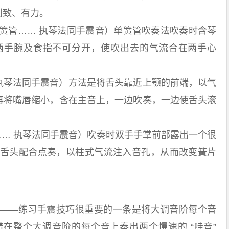
别致、有力。
管…… 执琴法同手震音）单簧管吹奏法吹奏时含琴
两手腕及食指不可分开，使吹出去的气流合在两手心
执琴法同手震音）方法是将舌头靠近上颚的前端，以气
，再将嘴唇缩小，含在主音上，一边吹奏，一边使舌头滚
 执琴法同手震音）吹奏时双手手掌前部露出一个很
舌头配合点奏，以柱式气流注入音孔，从而改变簧片
—练习手震技巧很重要的一条是将大调音阶每个音
在整个大调音阶的每个音上奏出两个慢速的 “哇音”