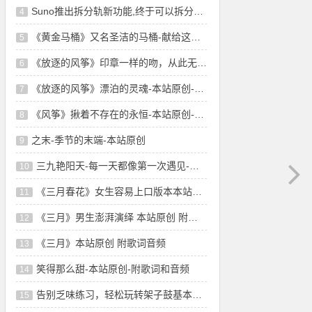
Suno推出拆分轨新功能,终于可以拆分轨了!音
4
《黄金马桶》又名圣洁的马桶-献给这个淤堵
5
《放逐的风筝》印章一样的吻，从此无悲无恨-
6
《放逐的风筝》漂泊的灵魂-本站原创-舞曲风
7
《风筝》揪着不存在的永恒-本站原创-附歌词
8
之末-季节的末端-本站原创
9
三九艳阳天-每一天都像第一次遇见-本站原创
10
《三月春花》女生容易上口版本本站原创 附
11
《三月》男生澎湃演绎 本站原创 附歌词音频
12
《三月》本站原创 附歌词音频
13
笑得那么甜-本站原创-附歌词和音频
14
告别乏味练习，轻松玩转架子鼓基本功！这些技巧
15