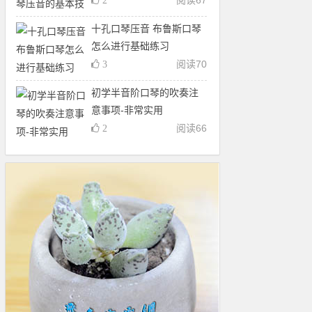
阅读
67
2
十孔口琴压音 布鲁斯口琴
怎么进行基础练习
阅读
70
3
初学半音阶口琴的吹奏注
意事项-非常实用
阅读
66
2