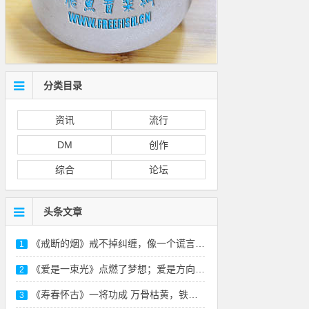
分类目录
资讯
流行
DM
创作
综合
论坛
头条文章
《戒断的烟》戒不掉纠缠，像一个谎言-本站原
1
《爱是一束光》点燃了梦想；爱是方向，照亮远方
2
《寿春怀古》一将功成 万骨枯黄，铁衣化尘 风
3