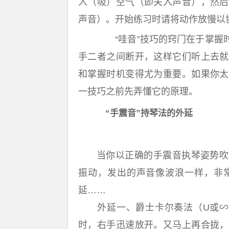
入（吸）空气（即关入声音），然后
声音）。开始练习时请将动作放慢以
“哇音”技巧的窍门在于掌握时
手二者之间断开，这样它们听上去就
和掌握时机变得尤为重要。如果你太
一技巧之前先弄懂它的原理。
“手震音”持琴法的外延
当你以正确的手震音执琴姿势吹
振动，发出的声音像波浪一样，非
延……
外延一、爵士卡尔奏法（U或∽ 执
时，右手迅速放开。又马上再合拢，