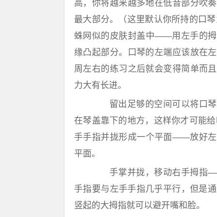
高，你将越来越多地在低音部分吹奏
最大部分。（这里默认你所持的口琴
蛛网似的皮肤封盖中——用左手的拇
缘凸起部分。口琴的左端应该放在左
周左右的练习之后就会变得简单而且
力大有长进。
留出足够的空间可以将口琴深
在琴盖靠下的地方，这样你才可能给
手手指并拢形成一个平面——放好左
平面。
手掌并拢，移动右手拇指——
手指要与左手手指几乎平行，但是通
竖起的大拇指就可以避开嘴和脸。