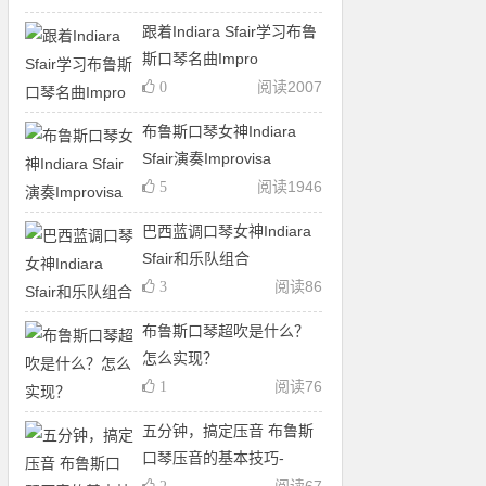
跟着Indiara Sfair学习布鲁
斯口琴名曲Impro
阅读
2007
0
布鲁斯口琴女神Indiara
Sfair演奏Improvisa
阅读
1946
5
巴西蓝调口琴女神Indiara
Sfair和乐队组合
阅读
86
3
布鲁斯口琴超吹是什么？
怎么实现？
阅读
76
1
五分钟，搞定压音 布鲁斯
口琴压音的基本技巧-