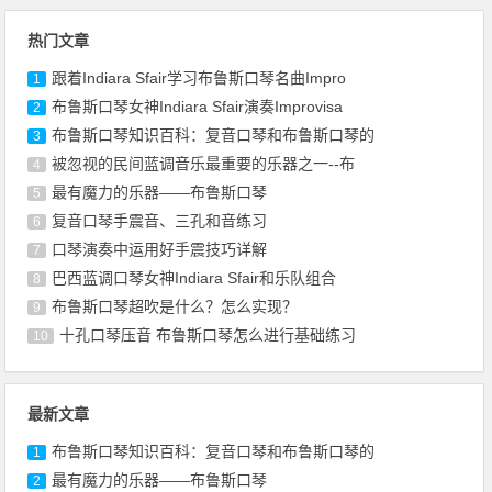
热门文章
跟着Indiara Sfair学习布鲁斯口琴名曲Impro
1
布鲁斯口琴女神Indiara Sfair演奏Improvisa
2
布鲁斯口琴知识百科：复音口琴和布鲁斯口琴的
3
被忽视的民间蓝调音乐最重要的乐器之一--布
4
最有魔力的乐器——布鲁斯口琴
5
复音口琴手震音、三孔和音练习
6
口琴演奏中运用好手震技巧详解
7
巴西蓝调口琴女神Indiara Sfair和乐队组合
8
布鲁斯口琴超吹是什么？怎么实现？
9
十孔口琴压音 布鲁斯口琴怎么进行基础练习
10
最新文章
布鲁斯口琴知识百科：复音口琴和布鲁斯口琴的
1
最有魔力的乐器——布鲁斯口琴
2