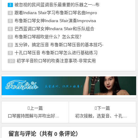
被忽视的民间蓝调音乐最重要的乐器之一--布
3
跟着Indiara Sfair学习布鲁斯口琴名曲Impro
4
布鲁斯口琴女神Indiara Sfair演奏Improvisa
5
巴西蓝调口琴女神Indiara Sfair和乐队组合
6
布鲁斯口琴超吹是什么？怎么实现？
7
五分钟，搞定压音 布鲁斯口琴压音的基本技巧-
8
十孔口琴压音 布鲁斯口琴怎么进行基础练习
9
初学半音阶口琴的吹奏注意事项-非常实用
10
上一篇
下一篇
口琴握持图解与并吹出好听琴声方法
初次接触，选复音、十孔、还是半音阶？口琴多久可以学会？
留言与评论（共有
0
条评论）