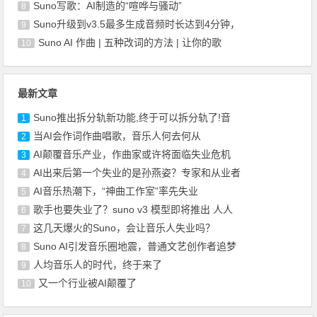
Suno写歌：AI制造的“喧哗与骚动”
8
Suno升级到v3.5最多生成音频时长达到4分钟，
9
Suno AI 作曲 | 五种改词的方法 | 让你的歌
10
最新文章
Suno推出拆分轨新功能,终于可以拆分轨了!音
1
当AI会作词作曲唱歌，音乐人何去何从
2
AI颠覆音乐产业，作曲家或许将面临失业危机
3
AI出来后第一个失业的是孙燕姿？专家和从业者
4
AI音乐热潮下，“神曲工作室”率先失业
5
歌手也要失业了？suno v3 模型即将推出 人人
6
这几天爆火的Suno，会让音乐人失业吗？
7
Suno AI引发音乐圈地震，普通文艺创作者追梦
8
人均音乐人的时代，终于来了
9
又一个行业被AI颠覆了
10