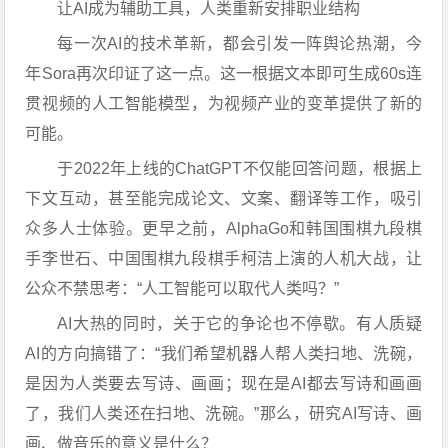
让AI成为辅助工具，人类重新安排职业结构
每一次AI的技术革新，都会引发一阵舆论热潮，今
年Sora再次印证了这一点。这一根据文本即可生成60s连
贯视频的人工智能模型，为视频产业的变革提供了新的
可能。
于2022年上线的ChatGPT不仅能回答问题，根据上
下文互动，甚至能完成论文、文案、翻译等工作，吸引
众多人士体验。更早之前，AlphaGo和韩国围棋九段棋
手李世石、中国围棋九段棋手柯洁上演的人机大战，让
公众不禁思考：“人工智能可以取代人类吗？”
AI大热的同时，关于它的争论也不停歇。有人质疑
AI的方向搞错了：“我们希望机器人帮人类扫地、洗碗，
是因为人类要去写诗、画画；现在是AI都去写诗和画画
了，我们人类还在扫地、洗碗。”那么，研究AI写诗、画
画、做音乐的意义是什么？