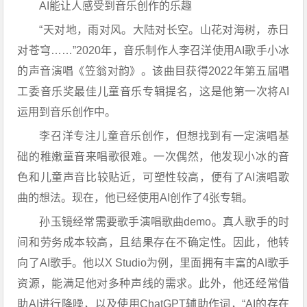
AI能让人感受到音乐创作的乐趣
“天对地，雨对风。大陆对长空。山花对海树，赤日
对苍穹……”2020年，音乐制作人李召洋使用AI歌手小冰
的声音演唱《笠翁对韵》。该曲目获得2022年第五届唱
工委音乐奖最佳儿童音乐专辑提名，这是他第一次将AI
运用到音乐创作中。
李召洋专注儿童音乐创作，但想找到有一定演唱基
础的稚嫩童音来唱歌很难。一次偶然，他发现小冰的音
色和儿童声音比较贴近，可塑性较高，便有了AI演唱歌
曲的想法。现在，他已经使用AI创作了4张专辑。
孙玉镜经常需要歌手演唱歌曲demo。真人歌手的时
间和劳务成本较高，且结果存在不确定性。因此，他转
向了AI歌手。他以X Studio为例，里面拥有丰富的AI歌手
资源，能满足他对多种声线的需求。此外，他还经常借
助AI进行降噪，以及使用ChatGPT辅助作词，“AI的存在