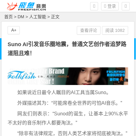
登录
首页
>
DM
>
人工智能
> 正文
A+
查看评论
阅读
1082
Suno AI引发音乐圈地震，普通文艺创作者追梦路
道阻且难！
如果说近日最令人瞩目的AI工具当属Suno。
外媒描述其为：“可能席卷全世界的可怕AI音乐。”
网友们则表示：“Sunod的诞生，让基本上90%水平
不太好的音乐制作人都要淘汰。”
“除非有法律规定，否则人类艺术家将彻底被淘汰。”