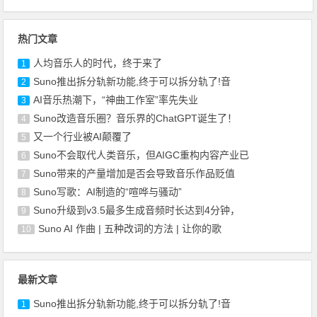
热门文章
人均音乐人的时代，终于来了
1
Suno推出拆分轨新功能,终于可以拆分轨了!音
2
AI音乐热潮下，“神曲工作室”率先失业
3
Suno改造音乐圈？音乐界的ChatGPT诞生了！
4
又一个行业被AI颠覆了
5
Suno不会取代人类音乐，但AIGC重构内容产业已
6
Suno带来的产量增加是否会导致音乐作品贬值
7
Suno写歌：AI制造的“喧哗与骚动”
8
Suno升级到v3.5最多生成音频时长达到4分钟，
9
Suno AI 作曲 | 五种改词的方法 | 让你的歌
10
最新文章
Suno推出拆分轨新功能,终于可以拆分轨了!音
1