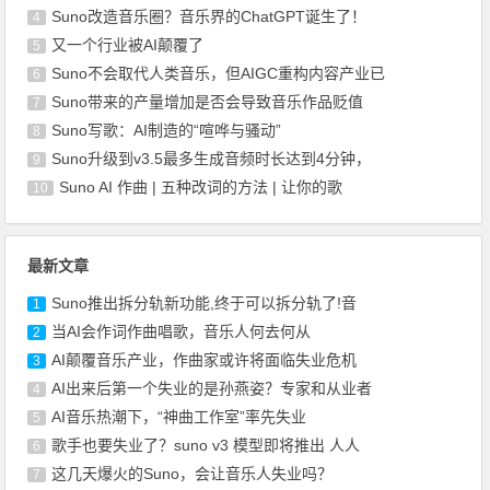
Suno改造音乐圈？音乐界的ChatGPT诞生了！
4
又一个行业被AI颠覆了
5
Suno不会取代人类音乐，但AIGC重构内容产业已
6
Suno带来的产量增加是否会导致音乐作品贬值
7
Suno写歌：AI制造的“喧哗与骚动”
8
Suno升级到v3.5最多生成音频时长达到4分钟，
9
Suno AI 作曲 | 五种改词的方法 | 让你的歌
10
最新文章
Suno推出拆分轨新功能,终于可以拆分轨了!音
1
当AI会作词作曲唱歌，音乐人何去何从
2
AI颠覆音乐产业，作曲家或许将面临失业危机
3
AI出来后第一个失业的是孙燕姿？专家和从业者
4
AI音乐热潮下，“神曲工作室”率先失业
5
歌手也要失业了？suno v3 模型即将推出 人人
6
这几天爆火的Suno，会让音乐人失业吗？
7