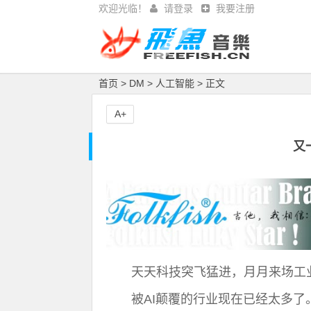
欢迎光临！
请登录
我要注册
首页
>
DM
>
人工智能
> 正文
A+
又
天天科技突飞猛进，月月来场工
被AI颠覆的行业现在已经太多了