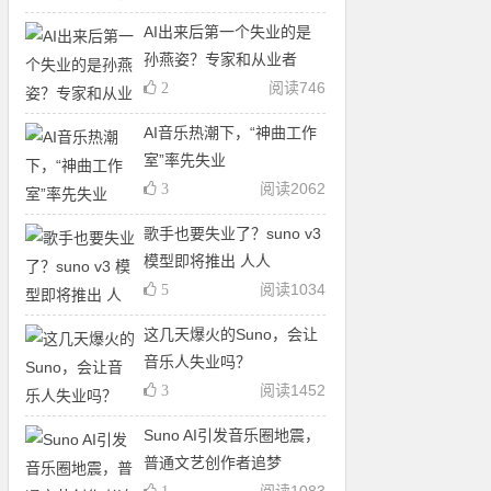
AI出来后第一个失业的是
孙燕姿？专家和从业者
阅读
746
2
AI音乐热潮下，“神曲工作
室”率先失业
阅读
2062
3
歌手也要失业了？suno v3
模型即将推出 人人
阅读
1034
5
这几天爆火的Suno，会让
音乐人失业吗？
阅读
1452
3
Suno AI引发音乐圈地震，
普通文艺创作者追梦