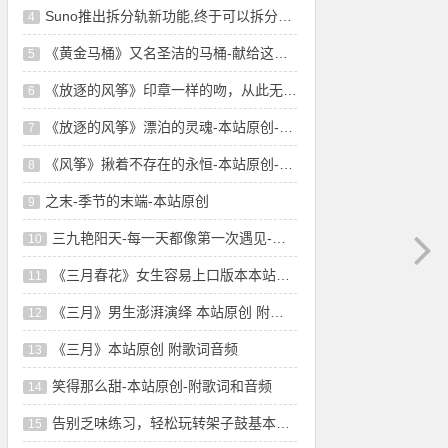
Suno推出拆分轨新功能,终于可以拆分轨了!音
4
《黄金马桶》又名圣洁的马桶-献给这个淤堵
5
《放逐的风筝》印章一样的吻，从此无悲无恨-
6
《放逐的风筝》漂泊的灵魂-本站原创-舞曲风
7
《风筝》揪着不存在的永恒-本站原创-附歌词
8
之末-季节的末端-本站原创
9
三九艳阳天-每一天都像第一次遇见-本站原创
10
《三月春花》女生容易上口版本本站原创 附
11
《三月》男生澎湃演绎 本站原创 附歌词音频
12
《三月》本站原创 附歌词音频
13
笑得那么甜-本站原创-附歌词和音频
14
告别乏味练习，轻松玩转架子鼓基本功！这些技巧
15