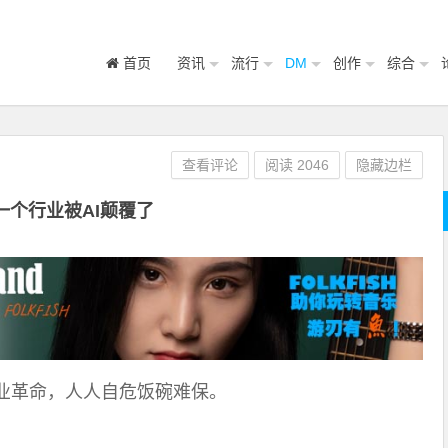
首页
资讯
流行
DM
创作
综合
查看评论
阅读
2046
隐藏边栏
一个行业被AI颠覆了
业革命，人人自危饭碗难保。
。