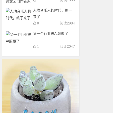
阅读
1083
1
人均音乐人的时代，终于
来了
阅读
2984
0
又一个行业被AI颠覆了
阅读
2047
1