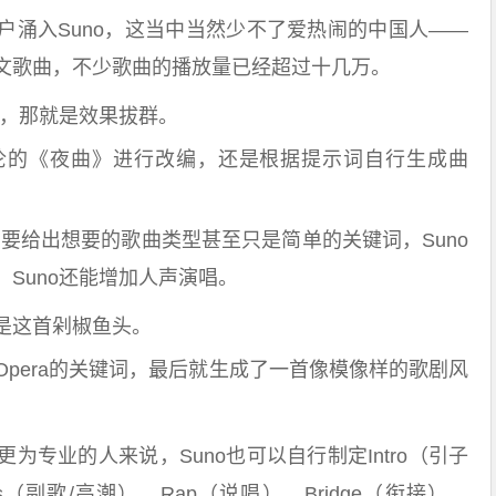
户涌入Suno，这当中当然少不了爱热闹的中国人——
文歌曲，不少歌曲的播放量已经超过十几万。
乐，那就是效果拔群。
伦的《夜曲》进行改编，还是根据提示词自行生成曲
需要给出想要的歌曲类型甚至只是简单的关键词，Suno
Suno还能增加人声演唱。
是这首剁椒鱼头。
pera的关键词，最后就生成了一首像模像样的歌剧风
为专业的人来说，Suno也可以自行制定Intro（引子
us（副歌/高潮）、Rap（说唱）、Bridge（衔接）、