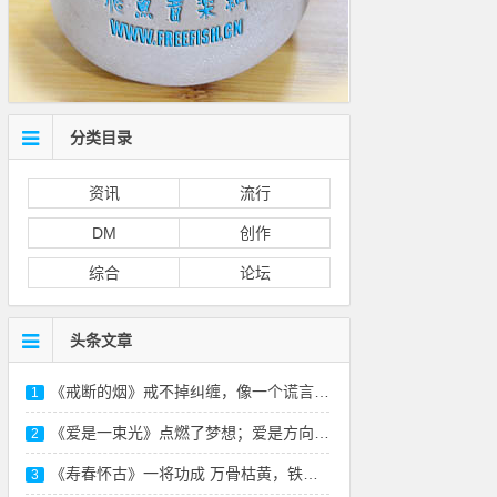
分类目录
资讯
流行
DM
创作
综合
论坛
头条文章
《戒断的烟》戒不掉纠缠，像一个谎言-本站原
1
《爱是一束光》点燃了梦想；爱是方向，照亮远方
2
《寿春怀古》一将功成 万骨枯黄，铁衣化尘 风
3