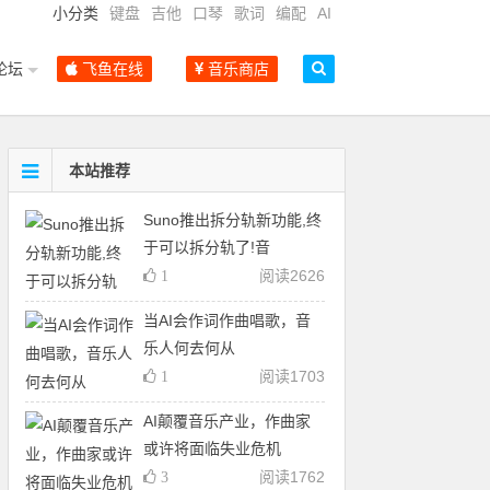
小分类
键盘
吉他
口琴
歌词
编配
AI
论坛
飞鱼在线
音乐商店
本站推荐
Suno推出拆分轨新功能,终
于可以拆分轨了!音
阅读
2626
1
当AI会作词作曲唱歌，音
乐人何去何从
阅读
1703
1
AI颠覆音乐产业，作曲家
或许将面临失业危机
阅读
1762
3