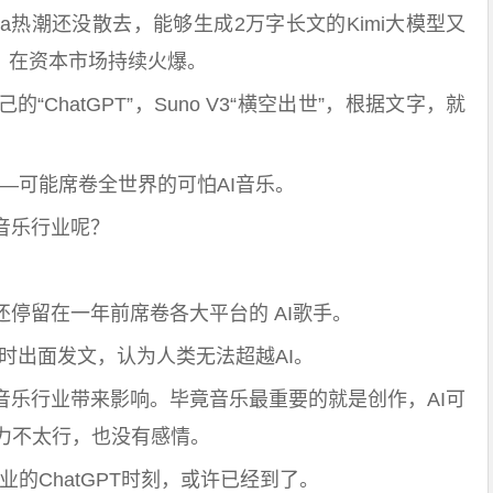
ra热潮还没散去，能够生成2万字长文的Kimi大模型又
时刻，在资本市场持续火爆。
ChatGPT”，Suno V3“横空出世”，根据文字，就
——可能席卷全世界的可怕AI音乐。
音乐行业呢？
还停留在一年前席卷各大平台的 AI歌手。
姿当时出面发文，认为人类无法超越AI。
音乐行业带来影响。毕竟音乐最重要的就是创作，AI可
力不太行，也没有感情。
业的ChatGPT时刻，或许已经到了。