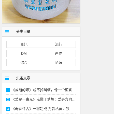
分类目录
资讯
流行
DM
创作
综合
论坛
头条文章
《戒断的烟》戒不掉纠缠，像一个谎言-本站原
1
《爱是一束光》点燃了梦想；爱是方向，照亮远方
2
《寿春怀古》一将功成 万骨枯黄，铁衣化尘 风
3