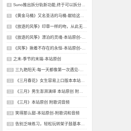
Suno推出拆分轨新功能,终于可以拆分轨了!音
4
《黄金马桶》又名圣洁的马桶-献给这个淤堵
5
《放逐的风筝》印章一样的吻，从此无悲无恨-
6
《放逐的风筝》漂泊的灵魂-本站原创-舞曲风
7
《风筝》揪着不存在的永恒-本站原创-附歌词
8
之末-季节的末端-本站原创
9
三九艳阳天-每一天都像第一次遇见-本站原创
10
《三月春花》女生容易上口版本本站原创 附
11
《三月》男生澎湃演绎 本站原创 附歌词音频
12
《三月》本站原创 附歌词音频
13
笑得那么甜-本站原创-附歌词和音频
14
告别乏味练习，轻松玩转架子鼓基本功！这些技巧
15