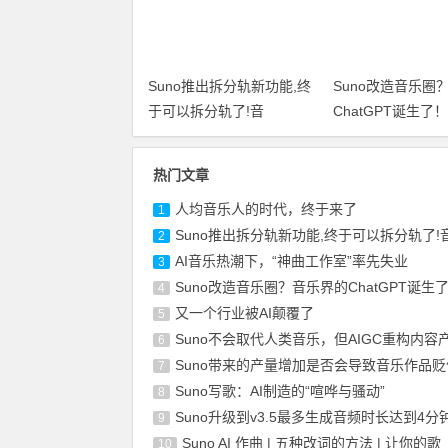
Suno推出拆分轨新功能,终
Suno改造音乐圈
于可以拆分轨了!音
ChatGPT诞生了！
热门文章
人均音乐人的时代，终于来了
1
Suno推出拆分轨新功能,终于可以拆分轨了!
2
AI音乐热潮下，“神曲工作室”率先失业
3
Suno改造音乐圈？音乐界的ChatGPT诞生
4
又一个行业被AI颠覆了
5
Suno不会取代人类音乐，但AIGC重构内容
6
Suno带来的产量增加是否会导致音乐作品贬
7
Suno写歌：AI制造的“喧哗与骚动”
8
Suno升级到v3.5最多生成音频时长达到4分
9
Suno AI 作曲 | 五种改词的方法 | 让你的歌
10