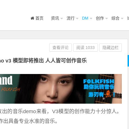
首页
资讯
流行
DM
创作
综合
查看评论
阅读
1033
隐藏边栏
o v3 模型即将推出 人人皆可创作音乐
放出的音乐demo来看，V3模型的创作能力十分惊人。
作出具备专业水准的音乐。