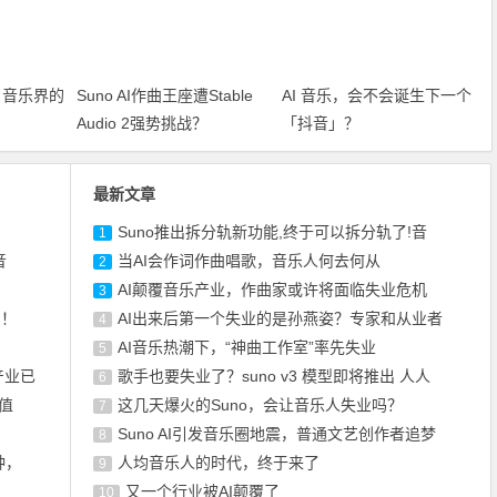
？音乐界的
Suno AI作曲王座遭Stable
AI 音乐，会不会诞生下一个
Audio 2强势挑战？
「抖音」？
最新文章
Suno推出拆分轨新功能,终于可以拆分轨了!音
1
音
当AI会作词作曲唱歌，音乐人何去何从
2
AI颠覆音乐产业，作曲家或许将面临失业危机
3
了！
AI出来后第一个失业的是孙燕姿？专家和从业者
4
AI音乐热潮下，“神曲工作室”率先失业
5
产业已
歌手也要失业了？suno v3 模型即将推出 人人
6
值
这几天爆火的Suno，会让音乐人失业吗？
7
Suno AI引发音乐圈地震，普通文艺创作者追梦
8
钟，
人均音乐人的时代，终于来了
9
又一个行业被AI颠覆了
10