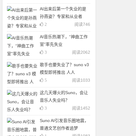
AI出来后第一个失业的是
孙燕姿？专家和从业者
阅读
746
2
AI音乐热潮下，“神曲工作
室”率先失业
阅读
2062
3
歌手也要失业了？suno v3
模型即将推出 人人
阅读
1033
5
这几天爆火的Suno，会让
音乐人失业吗？
阅读
1452
3
Suno AI引发音乐圈地震，
普通文艺创作者追梦