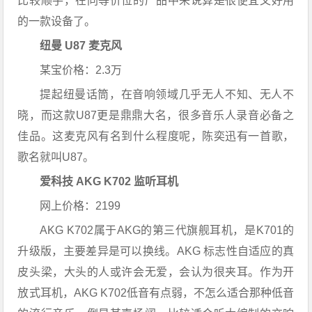
比较顺手，在同等价位的产品中来说算是很便宜又好用
的一款设备了。
纽曼 U87 麦克风
某宝价格：2.3万
提起纽曼话筒，在音响领域几乎无人不知、无人不
晓，而这款U87更是鼎鼎大名，很多音乐人录音必备之
佳品。这麦克风有名到什么程度呢，陈奕迅有一首歌，
歌名就叫U87。
爱科技 AKG K702 监听耳机
网上价格：2199
AKG K702属于AKG的第三代旗舰耳机，是K701的
升级版，主要差异是可以换线。AKG 标志性自适应的真
皮头梁，大头的人或许会无爱，会认为很夹耳。作为开
放式耳机，AKG K702低音有点弱，不怎么适合那种低音