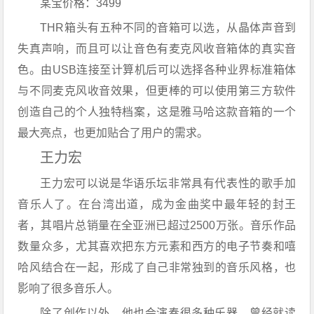
某
宝价格：3499
THR箱头有五种不同的音箱可以选，从晶体声音到
失真声响，而且可以让音色有麦克风收音箱体的真实音
色。由USB连接至计算机后可以选择各种业界标准箱体
与不同麦克风收音效果，但更棒的可以使用第三方软件
创造自己的个人独特档案，这是雅马哈这款音箱的一个
最大亮点，也更加贴合了用户的需求。
王力宏
王力宏可以说是华语乐坛非常具有代表性的歌手加
音乐人了。
在台湾出道，成为金曲奖中最年轻的封王
者，其唱片总销量在全亚洲已超过2500万张。
音乐作品
数量众多，尤其喜欢把东方元素和西方的电子节奏和嘻
哈风结合在一起，形成了自己非常独到的音乐风格，也
影响了很多音乐人。
除了创作以外，他也会演奏很多种乐器，曾经就读