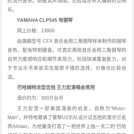
的流行音乐。倒是其声场阔，比较适合听大编制的交响
乐。
YAMAHA CLP545
电钢琴
网上价格：13800
由旗舰型号 CFX 音乐会用三角钢琴样本制作的钢琴
音色，配有特制键盘，可真实再现音乐会用三角钢琴的
自然力度感响应和细节表现力，包括快速重复能力，对
于专业乐手来说实在是很不错的选择，价格也比较合
适。
巴哈姆特龙型吉他
王力宏演唱会常用
造价约为：300万台币
王力宏受一部美国漫画的启发，自称为“Music-
Man”，并特地邀请了曾帮U2乐队设计过吉他的爱尔兰名
师Alistair，为他量身打造了一把世界上独一无二的“巴哈