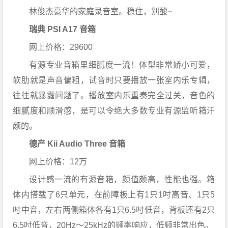
林俊杰豪华的家庭录音室。稳住，别酸~
瑞典 PSI A17 音箱
网上价格：29600
有源专业音箱里细腻度一流！体型非常娇小可爱，
软肋就是声音偏粗，试音时只要播放一张室内乐专辑，
往往就暴露问题了。播放室内乐重奏完全过关，音色的
细腻度和顺滑感，是可以令绝大多数专业有源监听箱汗
颜的。
德产 Kii Audio Three 音箱
网上价格：12万
设计感一流的有源音箱，颜值颇高，性能也强。箱
体内搭载了6只单元，在前障板上有1只1吋高音、1只5
吋中音，左右两侧箱体各有1只6.5吋低音，背板还有2只
6.5吋低音，20Hz～25kHz的频率响应，低频非常出色。