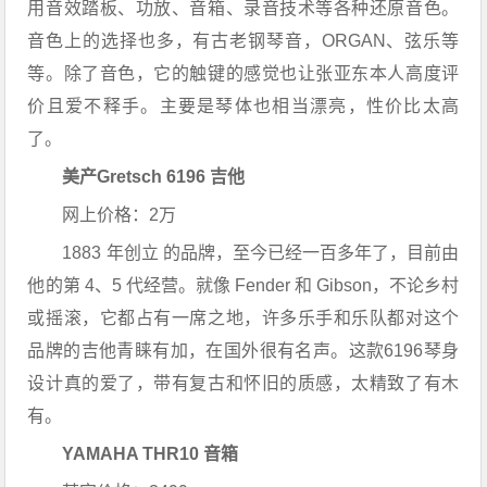
用音效踏板、功放、音箱、录音技术等各种还原音色。
音色上的选择也多，有古老钢琴音，ORGAN、弦乐等
等。除了音色，它的触键的感觉也让张亚东本人高度评
价且爱不释手。主要是琴体也相当漂亮，性价比太高
了。
美产
Gretsch 6196 吉他
网上价格：2万
1883 年创立 的品牌，至今已经一百多年了，目前由
他的第 4、5 代经营。就像 Fender 和 Gibson，不论乡村
或摇滚，它都占有一席之地，许多乐手和乐队都对这个
品牌的吉他青睐有加，在国外很有名声。这款6196琴身
设计真的爱了，带有复古和怀旧的质感，太精致了有木
有。
YAMAHA THR10 音箱