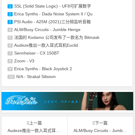
SSL (Solid State Logic) - UF8可扩展数字
1
Erica Synths - Dada Noise System II / Qu
2
PSI Audio - A25M (2021)三分频监听音箱
3
ALM/Busy Circuits - Jumble Henge
4
法国的 Kodamo 公司发布了一款名为 Bitmask
5
Audeze推出一款入耳式耳机Euclid
6
Sennheiser - CX 150BT
7
Zoom - V3
8
Erica Synths - Black Joystick 2
9
N/A - Strakal Silisiom
10
上一篇
下一篇
Audeze推出一款入耳式耳机Euclid
ALM/Busy Circuits - Jumble Henge