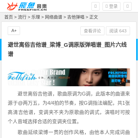
登录
首页
>
流行
>
乐理
>
网络曲谱
>
吉他弹唱
> 正文
A+
查看评论
阅读
643
避世离俗吉他谱_梁博_G调原版弹唱谱_图片六线
谱
避世离俗吉他谱，歌曲原调为G调，此版本的曲谱来
源于@两万五，为4/4拍的节奏，按G调指法编配，共1张
高清吉他谱，变调夹不夹为原歌曲的调式，演唱时可按
个人音域选择合适的变调夹位置。
歌曲延续梁博一贯的创作风格，由他本人完成词曲