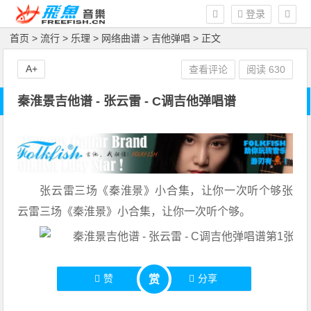
登录
首页
>
流行
>
乐理
>
网络曲谱
>
吉他弹唱
> 正文
A+
查看评论
阅读
630
秦淮景吉他谱 - 张云雷 - C调吉他弹唱谱
张云雷三场《秦淮景》小合集，让你一次听个够张
云雷三场《秦淮景》小合集，让你一次听个够。
赞
分享
赏