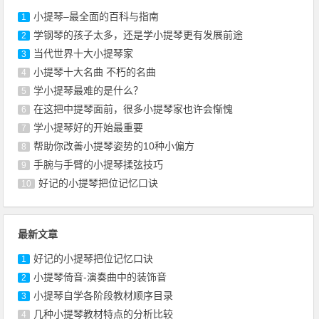
小提琴–最全面的百科与指南
1
学钢琴的孩子太多，还是学小提琴更有发展前途
2
当代世界十大小提琴家
3
小提琴十大名曲 不朽的名曲
4
学小提琴最难的是什么？
5
在这把中提琴面前，很多小提琴家也许会惭愧
6
学小提琴好的开始最重要
7
帮助你改善小提琴姿势的10种小偏方
8
手腕与手臂的小提琴揉弦技巧
9
好记的小提琴把位记忆口诀
10
最新文章
好记的小提琴把位记忆口诀
1
小提琴倚音-演奏曲中的装饰音
2
小提琴自学各阶段教材顺序目录
3
几种小提琴教材特点的分析比较
4