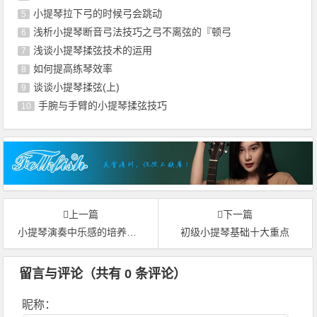
小提琴拉下弓的时候弓会跳动
5
浅析小提琴断音弓法技巧之弓不离弦的『顿弓
6
浅谈小提琴揉弦技术的运用
7
如何提高练琴效率
8
谈谈小提琴揉弦(上)
9
手腕与手臂的小提琴揉弦技巧
10
上一篇
下一篇
小提琴演奏中乐感的培养途径
初级小提琴基础十大重点
留言与评论（共有
0
条评论）
昵称：