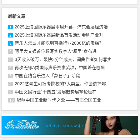
最新文章
2025上海国际乐器展本周开幕，浦东会展经济活
1
2025上海国际乐器展新品首发活动奏响产业升
2
音乐人怎么才能吃到直播行业2000亿的蛋糕？
3
阿里大文娱首位超写实数字人“厘里”宣布进
4
3天收入破万，最快3分钟成交，词曲作者如何靠卖
5
再次无缘A类国际声乐赛事奖项，中国差在哪里
6
中国在线音乐进入「熬日子」阶段
7
2022艺考生可报考院校的7大类型，你会选择哪
8
中国文娱行业“十四五”发展趋势展望论坛在
9
唱响中国工业新时代之歌 ——首届全国工业
10