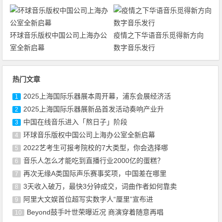
环球音乐版权中国公司上海办公
疫情之下华语音乐觅得新方向
室全新启幕
数字音乐发行
热门文章
2025上海国际乐器展本周开幕，浦东会展经济活
1
2025上海国际乐器展新品首发活动奏响产业升
2
中国在线音乐进入「熬日子」阶段
3
环球音乐版权中国公司上海办公室全新启幕
4
2022艺考生可报考院校的7大类型，你会选择哪
5
音乐人怎么才能吃到直播行业2000亿的蛋糕？
6
再次无缘A类国际声乐赛事奖项，中国差在哪里
7
3天收入破万，最快3分钟成交，词曲作者如何靠卖
8
阿里大文娱首位超写实数字人“厘里”宣布进
9
Beyond鼓手叶世荣曝近况 商演穿着随意再唱
10