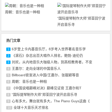
周朝：音乐也是一种相
“国际提琴制作大师”郑荃回宁波
开启音乐寻
热门文章
6岁登上卡内基音乐厅，8岁考入世界著名音乐学
1
《滚石》杂志出百大唱作人排名，鲍勃·迪伦仍
2
刘欢，从内地音乐大咖级人物，到高校教育者，不变
3
王嘉尔：走向全球的中国音乐人
4
Billboard官宣进入中国/王嘉尔、张靓颖等音
5
周朝：音乐也是一种相
6
《中国说唱巅峰对决》巅峰见证官 王嘉尔和T
7
“国际提琴制作大师”郑荃回宁波开启音乐寻
8
心有多大，舞台就有多大，The Piano Guys这曲《
9
全球十大音乐天才排名
10