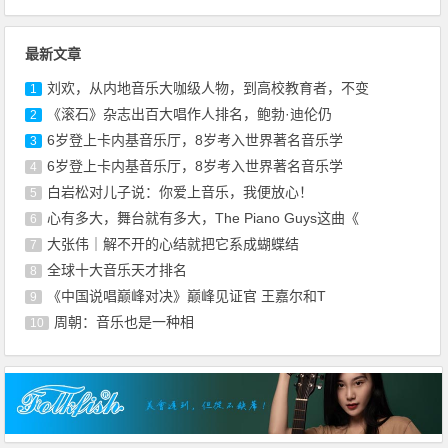
最新文章
刘欢，从内地音乐大咖级人物，到高校教育者，不变
1
《滚石》杂志出百大唱作人排名，鲍勃·迪伦仍
2
6岁登上卡内基音乐厅，8岁考入世界著名音乐学
3
6岁登上卡内基音乐厅，8岁考入世界著名音乐学
4
白岩松对儿子说：你爱上音乐，我便放心！
5
心有多大，舞台就有多大，The Piano Guys这曲《
6
大张伟｜解不开的心结就把它系成蝴蝶结
7
全球十大音乐天才排名
8
《中国说唱巅峰对决》巅峰见证官 王嘉尔和T
9
周朝：音乐也是一种相
10