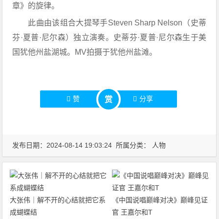
章》的旋律。
此曲由该组合大提琴手Steven Sharp Nelson（史蒂
芬·夏普·尼尔森）独立演奏。史蒂芬·夏普·尼尔森生于美
国犹他州盐湖城。MV拍摄于犹他州盐滩。
赞
分享
赏
发布日期：2024-08-14 19:03:24 所属分类：
人物
大张伟｜解不开的心结就把它系
《中国说唱巅峰对决》巅峰见证
成蝴蝶结
官 王嘉尔和T