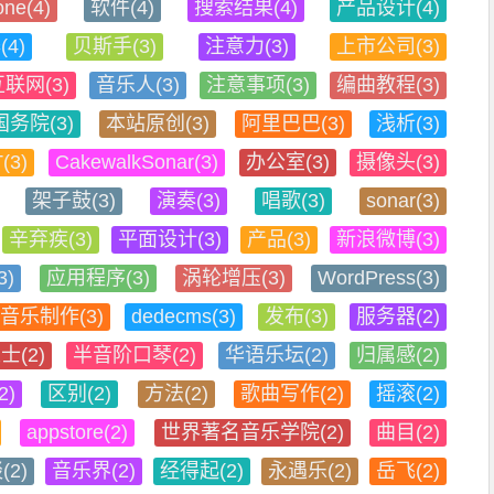
one(4)
软件(4)
搜索结果(4)
产品设计(4)
4)
贝斯手(3)
注意力(3)
上市公司(3)
联网(3)
音乐人(3)
注意事项(3)
编曲教程(3)
国务院(3)
本站原创(3)
阿里巴巴(3)
浅析(3)
(3)
CakewalkSonar(3)
办公室(3)
摄像头(3)
架子鼓(3)
演奏(3)
唱歌(3)
sonar(3)
辛弃疾(3)
平面设计(3)
产品(3)
新浪微博(3)
)
应用程序(3)
涡轮增压(3)
WordPress(3)
音乐制作(3)
dedecms(3)
发布(3)
服务器(2)
士(2)
半音阶口琴(2)
华语乐坛(2)
归属感(2)
2)
区别(2)
方法(2)
歌曲写作(2)
摇滚(2)
appstore(2)
世界著名音乐学院(2)
曲目(2)
(2)
音乐界(2)
经得起(2)
永遇乐(2)
岳飞(2)