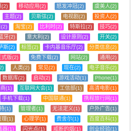
(2)
移动应用(2)
怒发冲冠(2)
虞美人(2)
主题(2)
贝斯弦(2)
电视剧(2)
投资人(2)
2)
淘宝(2)
比利时(2)
特斯拉(2)
技巧(2)
蓝牙(2)
意大利(2)
设计原则(2)
开关(2)
斯(2)
标签(2)
卡内基音乐厅(2)
分类信息(2)
式版(2)
免费下载(2)
网站(2)
通用(2)
2)
人类(2)
常见(2)
现在(2)
电子音乐(2)
数据库(2)
启动(2)
游戏活动(1)
Phone(1)
商(1)
互联网大会(1)
工信部(1)
高清电影(1)
手机下载(1)
中国联通(1)
携程旅行网(1)
(1)
管理者(1)
无法定义(1)
户外广告(1)
理(1)
心理学(1)
费舍尔(1)
百度百科(1)
器(1)
闪光点(1)
戒断的烟(1)
创业经验(1)