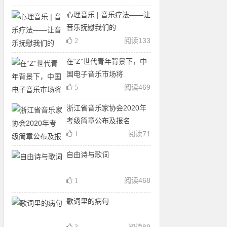
心理音乐 | 音乐疗法——让
音乐抚慰我们的
阅读
133
2
在“Z”世代青年背景下，中
国电子音乐市场将
阅读
469
5
浙江省音乐家协会2020年
考级简章公布及报名
阅读
71
1
自由诗与歌词
阅读
468
1
歌词里的病句