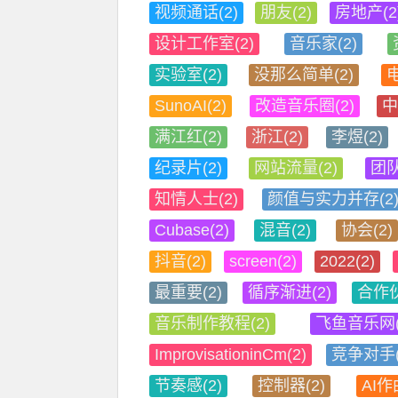
视频通话(2)
朋友(2)
房地产(2
设计工作室(2)
音乐家(2)
实验室(2)
没那么简单(2)
电
SunoAI(2)
改造音乐圈(2)
中
满江红(2)
浙江(2)
李煜(2)
纪录片(2)
网站流量(2)
团队
知情人士(2)
颜值与实力并存(2
Cubase(2)
混音(2)
协会(2)
抖音(2)
screen(2)
2022(2)
最重要(2)
循序渐进(2)
合作伙
音乐制作教程(2)
飞鱼音乐网(
ImprovisationinCm(2)
竞争对手(
节奏感(2)
控制器(2)
AI作