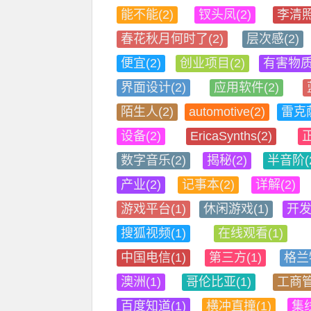
能不能(2)
钗头凤(2)
李清照
春花秋月何时了(2)
层次感(2)
便宜(2)
创业项目(2)
有害物质(
界面设计(2)
应用软件(2)
陌生人(2)
automotive(2)
雷克萨
设备(2)
EricaSynths(2)
正
数字音乐(2)
揭秘(2)
半音阶(
产业(2)
记事本(2)
详解(2)
游戏平台(1)
休闲游戏(1)
开发
搜狐视频(1)
在线观看(1)
中国电信(1)
第三方(1)
格兰特
澳洲(1)
哥伦比亚(1)
工商管
百度知道(1)
横冲直撞(1)
集线