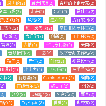
)
周杰伦(2)
最大扭矩(2)
希腊的小钢琴家(2)
资本市场(2)
走进(2)
北京(2)
是什么(2)
视游戏(2)
风格(2)
进入(2)
流行歌词(2)
国古风(2)
每一次考验(2)
京口北固亭怀古(2)
贝斯(2)
管理学(2)
创新(2)
工作环境(2)
管理(2)
表情(2)
空气净化器(2)
美国(2)
)
音频接口(2)
一款(2)
数字音频工作站(2)
孩子(2)
青年(2)
时代(2)
视觉设计(2)
UI设计(2)
冲击力(2)
小技巧(2)
左手手指(2)
伴(2)
有哪些(2)
GainlabAudio(2)
编曲(2)
2)
在线音乐(2)
熬日子(2)
阶段(2)
2)
分享(2)
Design(2)
AI音乐(2)
而且(2)
曲家(2)
TryAgain(2)
看看(2)
郑秀文(2)