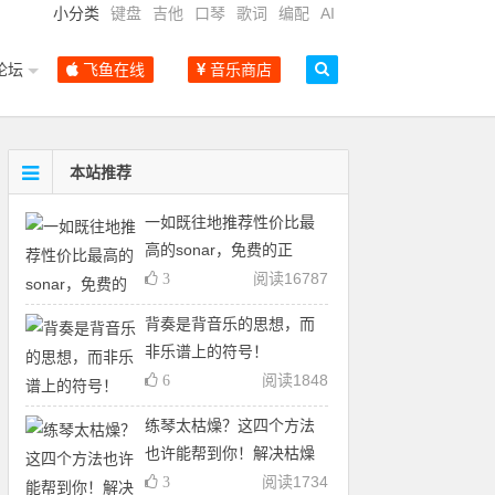
小分类
键盘
吉他
口琴
歌词
编配
AI
论坛
飞鱼在线
音乐商店
本站推荐
一如既往地推荐性价比最
高的sonar，免费的正
阅读
16787
3
背奏是背音乐的思想，而
非乐谱上的符号！
阅读
1848
6
练琴太枯燥？这四个方法
也许能帮到你！解决枯燥
阅读
1734
3