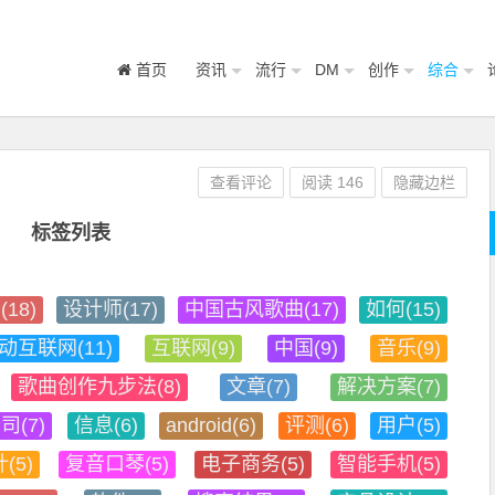
首页
资讯
流行
DM
创作
综合
查看评论
阅读
146
隐藏边栏
标签列表
18)
设计师(17)
中国古风歌曲(17)
如何(15)
动互联网(11)
互联网(9)
中国(9)
音乐(9)
歌曲创作九步法(8)
文章(7)
解决方案(7)
司(7)
信息(6)
android(6)
评测(6)
用户(5)
(5)
复音口琴(5)
电子商务(5)
智能手机(5)