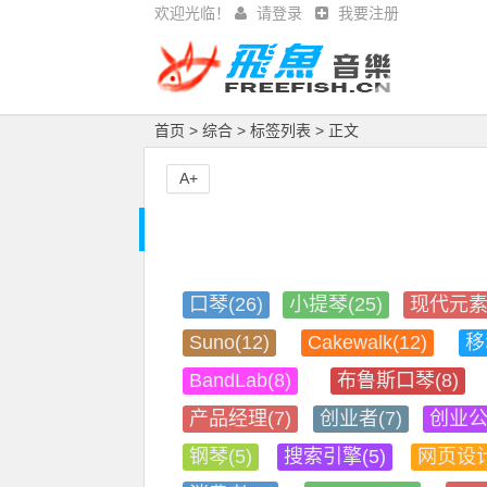
欢迎光临！
请登录
我要注册
首页
>
综合
>
标签列表
> 正文
A+
口琴(26)
小提琴(25)
现代元素(
Suno(12)
Cakewalk(12)
移
BandLab(8)
布鲁斯口琴(8)
产品经理(7)
创业者(7)
创业公
钢琴(5)
搜索引擎(5)
网页设计