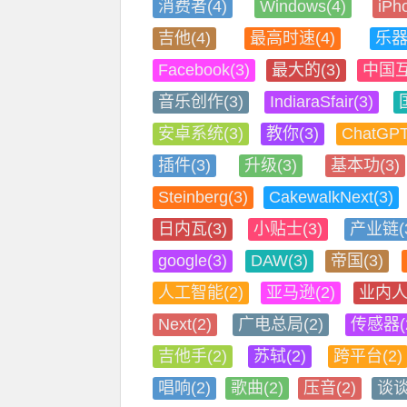
消费者(4)
Windows(4)
iPh
吉他(4)
最高时速(4)
乐器(
Facebook(3)
最大的(3)
中国互
音乐创作(3)
IndiaraSfair(3)
安卓系统(3)
教你(3)
ChatGPT
插件(3)
升级(3)
基本功(3)
Steinberg(3)
CakewalkNext(3)
日内瓦(3)
小贴士(3)
产业链(3
google(3)
DAW(3)
帝国(3)
人工智能(2)
亚马逊(2)
业内人
Next(2)
广电总局(2)
传感器(
吉他手(2)
苏轼(2)
跨平台(2)
唱响(2)
歌曲(2)
压音(2)
谈谈