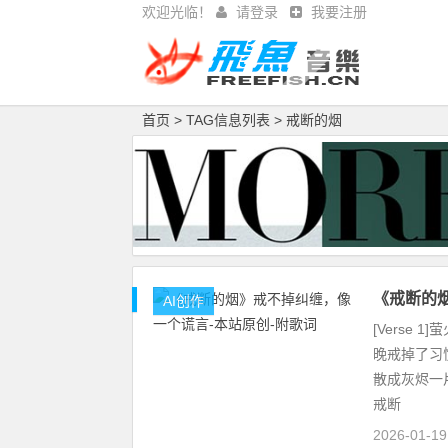
欢迎光临！
请登录
我要注册
首页
> TAG信息列表 > 戒断的烟
《戒断的
AI创作
[Verse
晚戒掉了习惯
散成灰烬一
戒断
2026-01-1