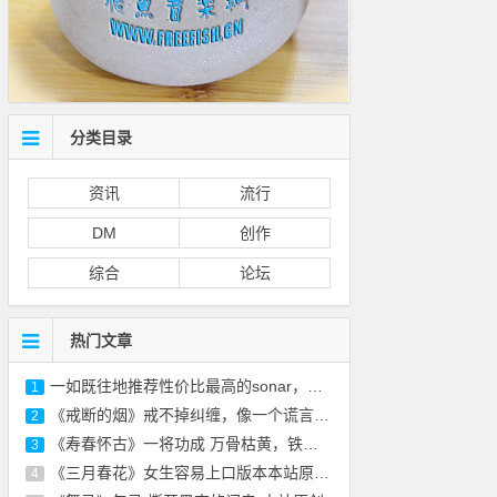
分类目录
资讯
流行
DM
创作
综合
论坛
热门文章
一如既往地推荐性价比最高的sonar，免费的正
1
《戒断的烟》戒不掉纠缠，像一个谎言-本站原
2
《寿春怀古》一将功成 万骨枯黄，铁衣化尘 风
3
《三月春花》女生容易上口版本本站原创 附
4