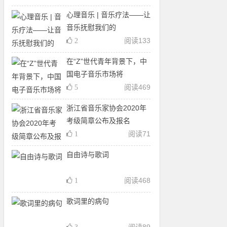
心理音乐 | 音乐疗法——让
音乐抚慰我们的
阅读
133
2
在“Z”世代青年背景下，中
国电子音乐市场将
阅读
469
5
浙江省音乐家协会2020年
考级简章公布及报名
阅读
71
1
自由诗与歌词
阅读
468
1
歌词里的病句