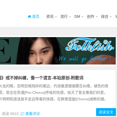
首页
资讯
流行
DM
创作
综合
烟》戒不掉纠缠，像一个谎言-本站原创-附歌词
 1]萤火虫的眼，忽明忽暗残碎的裙边，灼烧着遗憾烟雾在纠缠，褪色的夜
，思念在弥漫[Pre-Chorus]呼吸的伤感，掐灭了誓言像我们的爱，
片明明知道该放手走远带毒的快感，在肺里盘旋[Chorus]戒断的烟，
阅读全文
9
阅读
6810
查看评论