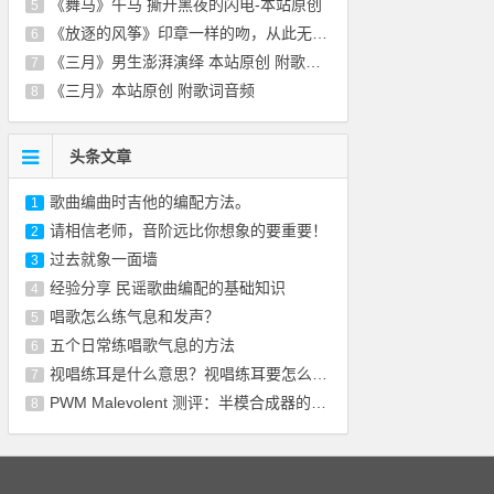
《舞马》午马 撕开黑夜的闪电-本站原创
5
《放逐的风筝》印章一样的吻，从此无悲无恨-
6
《三月》男生澎湃演绎 本站原创 附歌词音频
7
《三月》本站原创 附歌词音频
8
头条文章
歌曲编曲时吉他的编配方法。
1
请相信老师，音阶远比你想象的要重要！
2
过去就象一面墙
3
经验分享 民谣歌曲编配的基础知识
4
唱歌怎么练气息和发声？
5
五个日常练唱歌气息的方法
6
视唱练耳是什么意思？视唱练耳要怎么训练？
7
PWM Malevolent 测评：半模合成器的喜悦不是
8