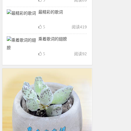
阅读
89
3
最精彩的歌词
阅读
419
5
乘着歌词的翅膀
阅读
92
5