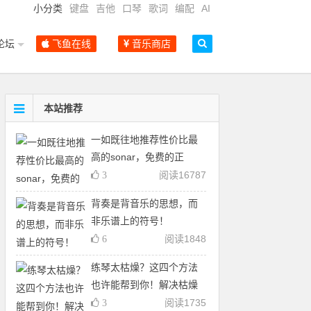
小分类
键盘
吉他
口琴
歌词
编配
AI
论坛
飞鱼在线
音乐商店
本站推荐
一如既往地推荐性价比最
高的sonar，免费的正
阅读
16787
3
背奏是背音乐的思想，而
非乐谱上的符号！
阅读
1848
6
练琴太枯燥？这四个方法
也许能帮到你！解决枯燥
阅读
1735
3