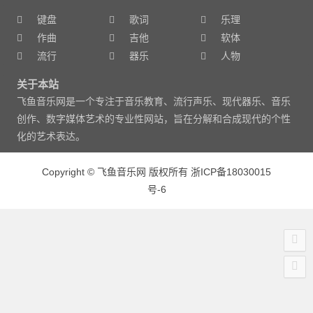
键盘
歌词
乐理
作曲
吉他
软体
流行
器乐
人物
关于本站
飞鱼音乐网是一个专注于音乐教育、流行声乐、现代器乐、音乐
创作、数字媒体艺术的专业性网站，旨在分解和合成现代的个性
化的艺术表达。
Copyright
©
飞鱼音乐网 版权所有
浙ICP备18030015
号-6