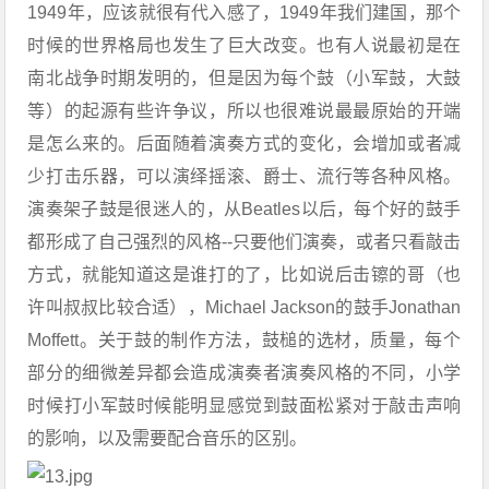
1949年，应该就很有代入感了，1949年我们建国，那个
时候的世界格局也发生了巨大改变。也有人说最初是在
南北战争时期发明的，但是因为每个鼓（小军鼓，大鼓
等）的起源有些许争议，所以也很难说最最原始的开端
是怎么来的。后面随着演奏方式的变化，会增加或者减
少打击乐器，可以演绎摇滚、爵士、流行等各种风格。
演奏架子鼓是很迷人的，从Beatles以后，每个好的鼓手
都形成了自己强烈的风格--只要他们演奏，或者只看敲击
方式，就能知道这是谁打的了，比如说后击镲的哥（也
许叫叔叔比较合适），Michael Jackson的鼓手Jonathan
Moffett。关于鼓的制作方法，鼓槌的选材，质量，每个
部分的细微差异都会造成演奏者演奏风格的不同，小学
时候打小军鼓时候能明显感觉到鼓面松紧对于敲击声响
的影响，以及需要配合音乐的区别。