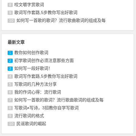
咬文嚼字赏歌词
8
歌词写作套路,5步教你写出好歌词
9
如何写一首歌的歌词？流行歌曲歌词的组成及每
10
最新文章
教你如何创作歌词
1
初学歌词创作必须注意那些方面
2
如何写一段好歌词！
3
歌词写作套路,5步教你写出好歌词
4
写歌词的几种方法分享
5
我的作词心得：流行歌词
6
如何写一首歌的歌词？流行歌曲歌词的组成及每
7
写歌词≠写诗，3招教你自学写歌词
8
流行歌词的格式
9
民谣歌词的崛起
10