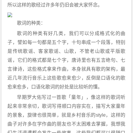
所以这样的歌经过许多年仍旧会被大家怀念。
歌词的种类：
歌词的种类有好几类，我们可以分成格式化的曲
子，譬如每一句都是五个字，十句串成一个段落，特别
是传统歌谣、客家歌谣、山歌，不管老山歌或平版歌
谣，它们的格式都是七个字，唐诗里也有五言绝句、七
言律诗，这些格式拿来作曲，本身就具有歌的架构，最
近几年流行音乐上这些歌愈来愈少，反倒是口语化的歌
愈来愈多，口语化歌词的好处是比较听的懂。
早期罗大佑写过一首歌「童年」，像这样的歌词听
起来非常亲切，歌词写得顺口内容实在，描写大家童年
的景象，旋律也很简单，就是乡村音乐的style，这样的
曲子对许多在学作曲的朋友也不太困难去掌握，我想我
们生活週遭都会发生一些故事，这些我们都可以很随口