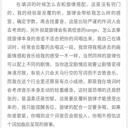
在填词的时候怎么去和旋律搭配，这是没有窍门
的，我的经验是反覆的听，旋律会带给我怎么样的感
受，确定字数，再去找重音，这是比较严谨的作词人会
去考虑的，另外就是旋律会有高低音的range，怎么去拿
捏旋律本身的音适不适合把你的词唱出来，我自己在填
词时，经常会反覆的去唱这一段，我觉得我唱进去的画
面情感和音乐给我的感受一不一样，当然同样的旋律也
可以配上不同的剧情，当你选定剧情后就要让剧情变得
淋漓尽致，有些人只会天马行空的写词而不去管音乐，
而我在这个行业里还算是有点小成绩，那是我在填词时
会考虑音乐本身走动的轻重缓急，这时是恐惧的还是舒
张的，是温柔还是忧郁，这是要反覆听旋律才能感受出
来的，我只能提醒各位，旋律的配合一定要多唱，如果
你是歌星，你唱到这个词是否会很投入，你相不相信这
个词加曲后呈现的故事。