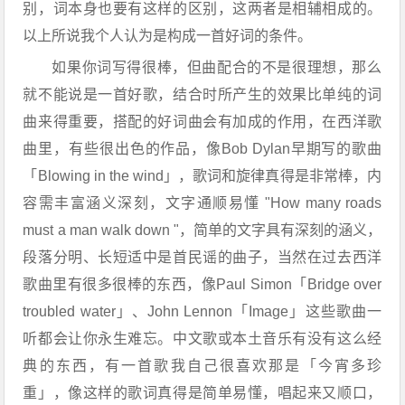
别，词本身也要有这样的区别，这两者是相辅相成的。
以上所说我个人认为是构成一首好词的条件。
如果你词写得很棒，但曲配合的不是很理想，那么
就不能说是一首好歌，结合时所产生的效果比单纯的词
曲来得重要，搭配的好词曲会有加成的作用，在西洋歌
曲里，有些很出色的作品，像Bob Dylan早期写的歌曲
「Blowing in the wind」，歌词和旋律真得是非常棒，内
容需丰富涵义深刻，文字通顺易懂 "How many roads
must a man walk down "，简单的文字具有深刻的涵义，
段落分明、长短适中是首民谣的曲子，当然在过去西洋
歌曲里有很多很棒的东西，像Paul Simon「Bridge over
troubled water」、John Lennon「Image」这些歌曲一
听都会让你永生难忘。中文歌或本土音乐有没有这么经
典的东西，有一首歌我自己很喜欢那是「今宵多珍
重」，像这样的歌词真得是简单易懂，唱起来又顺口，