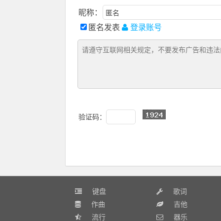
昵称：
匿名发表
登录账号
验证码：
键盘
歌词
作曲
吉他
流行
器乐