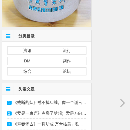
分类目录
资讯
流行
DM
创作
综合
论坛
头条文章
《戒断的烟》戒不掉纠缠，像一个谎言-本站原
1
《爱是一束光》点燃了梦想；爱是方向，照亮远方
2
《寿春怀古》一将功成 万骨枯黄，铁衣化尘 风
3