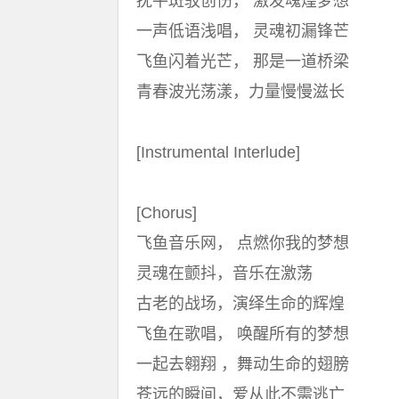
抚平斑驳创伤， 激发魂煌梦想
一声低语浅唱， 灵魂初漏锋芒
飞鱼闪着光芒， 那是一道桥梁
青春波光荡漾，力量慢慢滋长
[Instrumental Interlude]
[Chorus]
飞鱼音乐网， 点燃你我的梦想
灵魂在颤抖，音乐在激荡
古老的战场，演绎生命的辉煌
飞鱼在歌唱， 唤醒所有的梦想
一起去翱翔 ，舞动生命的翅膀
苍远的瞬间，爱从此不需逃亡