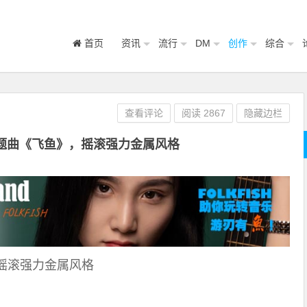
首页
资讯
流行
DM
创作
综合
查看评论
阅读
2867
隐藏边栏
题曲《飞鱼》，摇滚强力金属风格
摇滚强力金属风格