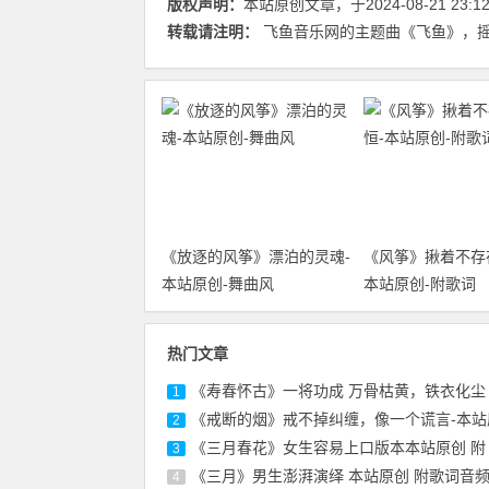
版权声明：
本站原创文章，于2024-08-21 23:
转载请注明：
飞鱼音乐网的主题曲《飞鱼》，摇
《放逐的风筝》漂泊的灵魂-
《风筝》揪着不存
本站原创-舞曲风
本站原创-附歌词
热门文章
《寿春怀古》一将功成 万骨枯黄，铁衣化尘
1
《戒断的烟》戒不掉纠缠，像一个谎言-本站
2
《三月春花》女生容易上口版本本站原创 附
3
《三月》男生澎湃演绎 本站原创 附歌词音
4