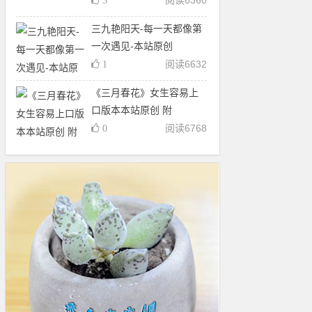
阅读
6360
3
三九艳阳天-每一天都像第
一次遇见-本站原创
阅读
6632
1
《三月春花》女生容易上
口版本本站原创 附
阅读
6768
0