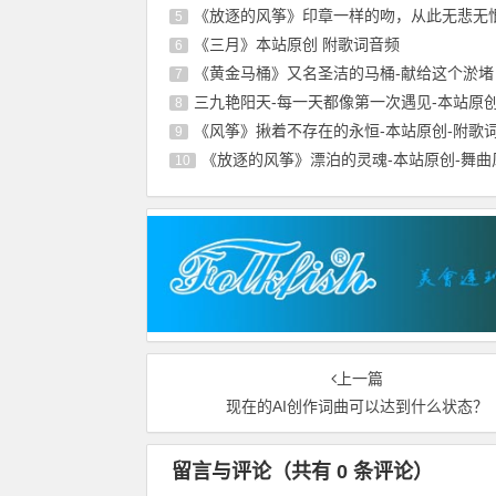
《放逐的风筝》印章一样的吻，从此无悲无恨
5
《三月》本站原创 附歌词音频
6
《黄金马桶》又名圣洁的马桶-献给这个淤堵
7
三九艳阳天-每一天都像第一次遇见-本站原
8
《风筝》揪着不存在的永恒-本站原创-附歌
9
《放逐的风筝》漂泊的灵魂-本站原创-舞曲
10
上一篇
现在的AI创作词曲可以达到什么状态？
留言与评论（共有
0
条评论）