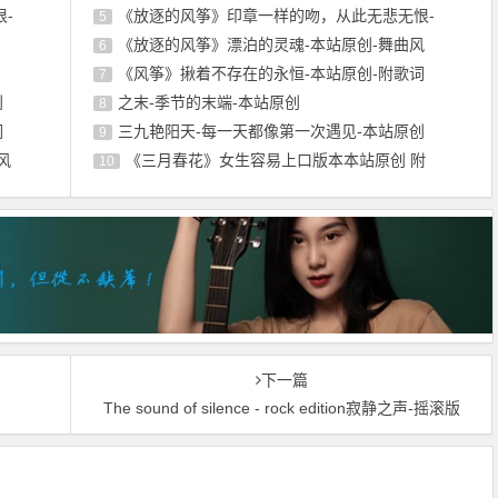
-
《放逐的风筝》印章一样的吻，从此无悲无恨-
5
《放逐的风筝》漂泊的灵魂-本站原创-舞曲风
6
《风筝》揪着不存在的永恒-本站原创-附歌词
7
创
之末-季节的末端-本站原创
8
词
三九艳阳天-每一天都像第一次遇见-本站原创
9
风
《三月春花》女生容易上口版本本站原创 附
10
下一篇
The sound of silence - rock edition寂静之声-摇滚版