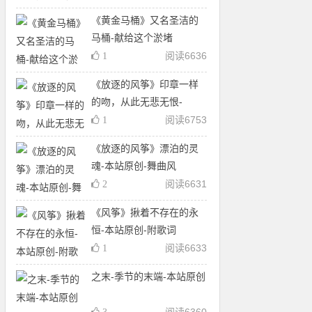
《黄金马桶》又名圣洁的
马桶-献给这个淤堵
阅读
6636
1
《放逐的风筝》印章一样
的吻，从此无悲无恨-
阅读
6753
1
《放逐的风筝》漂泊的灵
魂-本站原创-舞曲风
阅读
6631
2
《风筝》揪着不存在的永
恒-本站原创-附歌词
阅读
6633
1
之末-季节的末端-本站原创