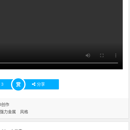
赞
3
分享
赏
AI创作
强力金属
风格