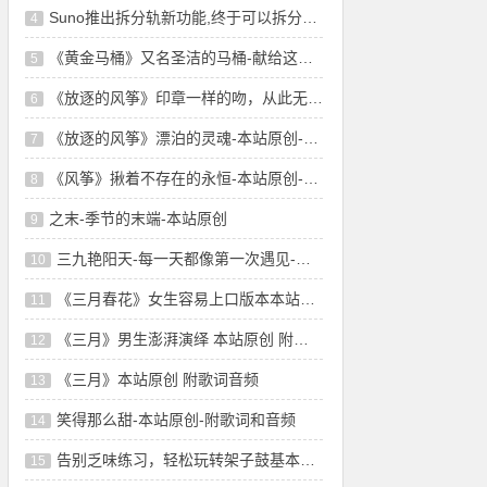
Suno推出拆分轨新功能,终于可以拆分轨了!音
4
《黄金马桶》又名圣洁的马桶-献给这个淤堵
5
《放逐的风筝》印章一样的吻，从此无悲无恨-
6
《放逐的风筝》漂泊的灵魂-本站原创-舞曲风
7
《风筝》揪着不存在的永恒-本站原创-附歌词
8
之末-季节的末端-本站原创
9
三九艳阳天-每一天都像第一次遇见-本站原创
10
《三月春花》女生容易上口版本本站原创 附
11
《三月》男生澎湃演绎 本站原创 附歌词音频
12
《三月》本站原创 附歌词音频
13
笑得那么甜-本站原创-附歌词和音频
14
告别乏味练习，轻松玩转架子鼓基本功！这些技巧
15