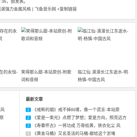
12:36，由发表。
滚强力金属风格 | 飞鱼音乐网
+复制链接
在的永恒-
笑得那么甜-本站原创-附歌
临江仙·滚滚长江东逝水-明·
词和音频
杨慎-中国古风
最新文章
 风
《戒断的烟》戒不掉纠缠，像一个谎言-本站原
1
原
《爱是一束光》点燃了梦想；爱是方向，照亮远方
2
《寿春怀古》一将功成 万骨枯黄，铁衣化尘 风
3
频
《黄金马桶》又名圣洁的马桶-献给这个淤堵
4