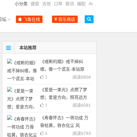
小分类
键盘
吉他
口琴
歌词
编配
AI
论坛
飞鱼在线
音乐商店
本站推荐
《戒断的烟》戒不掉纠
缠，像一个谎言-本站原
阅读
6804
3
《爱是一束光》点燃了梦
想；爱是方向，照亮远方
阅读
6581
3
《寿春怀古》一将功成 万
骨枯黄，铁衣化尘 风
阅读
6793
4