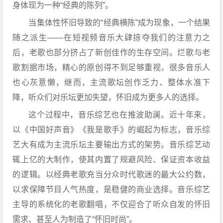
身体现为一种“经典的陈列”。
当集体性怀旧导致的“经典横陈”成为现象，一个结果
随之派生——在短视频音乐大肆掠夺我们的注意力之
后，老歌也部分挤占了新创佳作的生存空间。烂歌与老
歌割据市场，精心的原创得不到足够重视，很多音乐人
也心灰意懒，继而，主流歌坛创作乏力、整体水准下
降，听众们对乐坛更加失望，怀旧成为更多人的选择。
这个过程中，音乐综艺也在推波助澜。近十年来，
以《中国好声音》《我是歌手》的崛起为标志，音乐综
艺大有成为主流乐坛主要输出方式的架势。音乐综艺动
辄上亿的大制作，使其内置了规避风险、保证资本收益
的逻辑。以经典老歌充当分众时代歌迷的最大公约数，
以求保障节目人气热度，是稳健的商业选择。音乐综艺
主导的系统化的老歌翻唱，不仅迎合了听众自发的怀旧
需求、甚至人为制造了“怀旧时尚”。