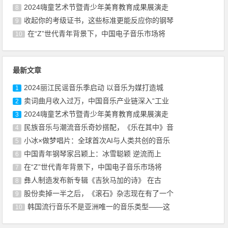
2024嗨童艺术节暨青少年美育教育成果展演走
8
收起你的考级证书，这些标准更能反应你的钢琴
9
在“Z”世代青年背景下，中国电子音乐市场将
10
最新文章
2024丽江民谣音乐季启动 以音乐为媒打造城
1
卖词曲月收入过万，中国音乐产业链深入“工业
2
2024嗨童艺术节暨青少年美育教育成果展演走
3
民族音乐与潮流音乐奇妙搭配，《乐在其中》音
4
小冰×做梦唱片：全球首次AI与人类共创的音乐
5
中国青年钢琴家吕颖上：冰雪聪颖 逆流而上
6
在“Z”世代青年背景下，中国电子音乐市场将
7
彝人制造发布新专辑《吉狄马加的诗》 在古
8
股份卖掉一半之后，《滚石》杂志现在有了一个
9
韩国流行音乐不是亚洲唯一的音乐类型——这
10