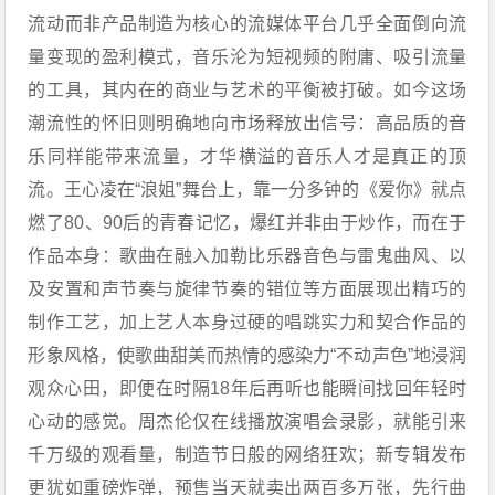
流动而非产品制造为核心的流媒体平台几乎全面倒向流
量变现的盈利模式，音乐沦为短视频的附庸、吸引流量
的工具，其内在的商业与艺术的平衡被打破。如今这场
潮流性的怀旧则明确地向市场释放出信号：高品质的音
乐同样能带来流量，才华横溢的音乐人才是真正的顶
流。王心凌在“浪姐”舞台上，靠一分多钟的《爱你》就点
燃了80、90后的青春记忆，爆红并非由于炒作，而在于
作品本身：歌曲在融入加勒比乐器音色与雷鬼曲风、以
及安置和声节奏与旋律节奏的错位等方面展现出精巧的
制作工艺，加上艺人本身过硬的唱跳实力和契合作品的
形象风格，使歌曲甜美而热情的感染力“不动声色”地浸润
观众心田，即便在时隔18年后再听也能瞬间找回年轻时
心动的感觉。周杰伦仅在线播放演唱会录影，就能引来
千万级的观看量，制造节日般的网络狂欢；新专辑发布
更犹如重磅炸弹，预售当天就卖出两百多万张，先行曲