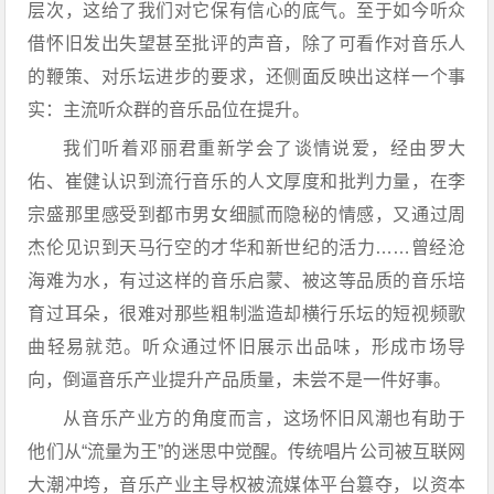
层次，这给了我们对它保有信心的底气。至于如今听众
借怀旧发出失望甚至批评的声音，除了可看作对音乐人
的鞭策、对乐坛进步的要求，还侧面反映出这样一个事
实：主流听众群的音乐品位在提升。
我们听着邓丽君重新学会了谈情说爱，经由罗大
佑、崔健认识到流行音乐的人文厚度和批判力量，在李
宗盛那里感受到都市男女细腻而隐秘的情感，又通过周
杰伦见识到天马行空的才华和新世纪的活力……曾经沧
海难为水，有过这样的音乐启蒙、被这等品质的音乐培
育过耳朵，很难对那些粗制滥造却横行乐坛的短视频歌
曲轻易就范。听众通过怀旧展示出品味，形成市场导
向，倒逼音乐产业提升产品质量，未尝不是一件好事。
从音乐产业方的角度而言，这场怀旧风潮也有助于
他们从“流量为王”的迷思中觉醒。传统唱片公司被互联网
大潮冲垮，音乐产业主导权被流媒体平台篡夺，以资本