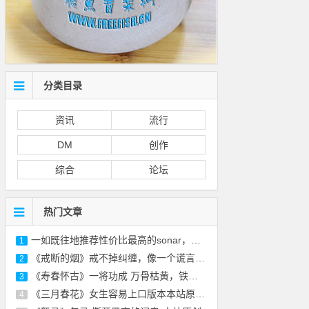
分类目录
资讯
流行
DM
创作
综合
论坛
热门文章
一如既往地推荐性价比最高的sonar，免费的正
1
《戒断的烟》戒不掉纠缠，像一个谎言-本站原
2
《寿春怀古》一将功成 万骨枯黄，铁衣化尘 风
3
《三月春花》女生容易上口版本本站原创 附
4