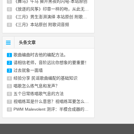
《舞马》午马 撕开黑夜的闪电-本站原创
5
《放逐的风筝》印章一样的吻，从此无悲无恨-
6
《三月》男生澎湃演绎 本站原创 附歌词音频
7
《三月》本站原创 附歌词音频
8
头条文章
歌曲编曲时吉他的编配方法。
1
请相信老师，音阶远比你想象的要重要！
2
过去就象一面墙
3
经验分享 民谣歌曲编配的基础知识
4
唱歌怎么练气息和发声？
5
五个日常练唱歌气息的方法
6
视唱练耳是什么意思？视唱练耳要怎么训练？
7
PWM Malevolent 测评：半模合成器的喜悦不是
8