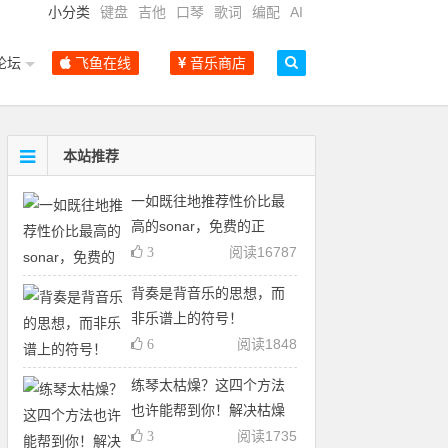
小分类
键盘
吉他
口琴
歌词
编配
AI
论坛
飞鱼在线
音乐商店
本站推荐
一如既往地推荐性价比最
高的sonar，免费的正
阅读
16787
3
背奏是背音乐的思想，而
非乐谱上的符号！
阅读
1848
6
练琴太枯燥？这四个方法
也许能帮到你！解决枯燥
阅读
1735
3