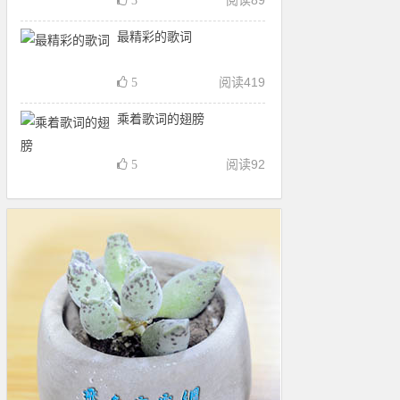
阅读
89
3
最精彩的歌词
阅读
419
5
乘着歌词的翅膀
阅读
92
5