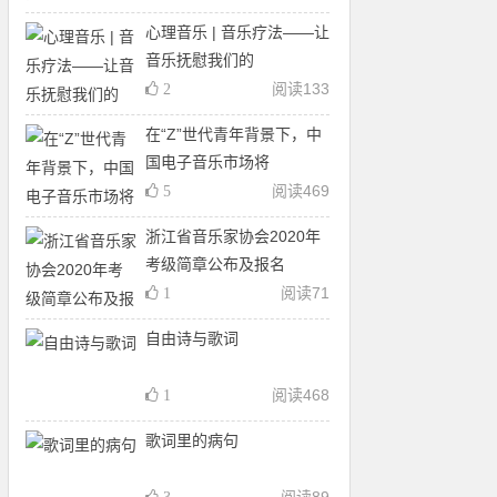
心理音乐 | 音乐疗法——让
音乐抚慰我们的
阅读
133
2
在“Z”世代青年背景下，中
国电子音乐市场将
阅读
469
5
浙江省音乐家协会2020年
考级简章公布及报名
阅读
71
1
自由诗与歌词
阅读
468
1
歌词里的病句