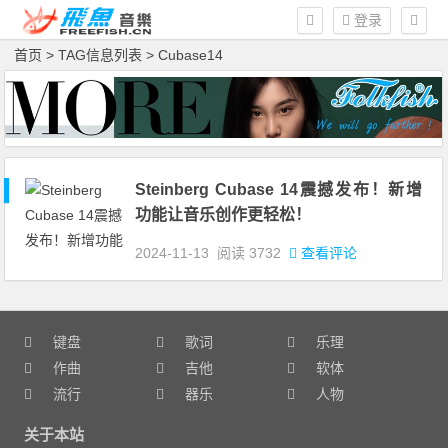
登录
首页
> TAG信息列表 > Cubase14
Steinberg Cubase 14震撼发布！新增
功能让音乐创作更轻松！
2024-11-13
阅读
3732
查看评论
键盘
歌词
乐理
作曲
吉他
软体
流行
器乐
人物
关于本站