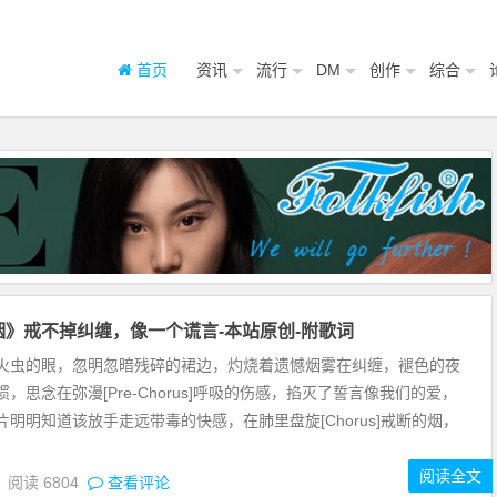
首页
资讯
流行
DM
创作
综合
烟》戒不掉纠缠，像一个谎言-本站原创-附歌词
 1]萤火虫的眼，忽明忽暗残碎的裙边，灼烧着遗憾烟雾在纠缠，褪色的夜
，思念在弥漫[Pre-Chorus]呼吸的伤感，掐灭了誓言像我们的爱，
片明明知道该放手走远带毒的快感，在肺里盘旋[Chorus]戒断的烟，
阅读全文
9
阅读
6804
查看评论