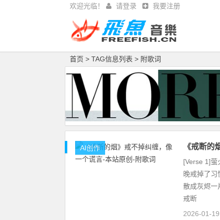
欢迎光临！
请登录
我要注册
首页
> TAG信息列表 > 附歌词
《戒断的
AI创作
[Verse
晚戒掉了习惯
散成灰烬一
戒断
2026-01-1