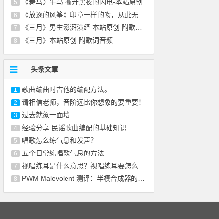
《舞马》午马 撕开黑夜的闪电-本站原创
5
《放逐的风筝》印章一样的吻，从此无悲无恨-
6
《三月》男生澎湃演绎 本站原创 附歌词音频
7
《三月》本站原创 附歌词音频
8
头条文章
歌曲编曲时吉他的编配方法。
1
请相信老师，音阶远比你想象的要重要！
2
过去就象一面墙
3
经验分享 民谣歌曲编配的基础知识
4
唱歌怎么练气息和发声？
5
五个日常练唱歌气息的方法
6
视唱练耳是什么意思？视唱练耳要怎么训练？
7
PWM Malevolent 测评：半模合成器的喜悦不是
8