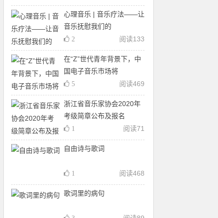
心理音乐 | 音乐疗法——让
音乐抚慰我们的
阅读
133
2
在“Z”世代青年背景下，中
国电子音乐市场将
阅读
469
5
浙江省音乐家协会2020年
考级简章公布及报名
阅读
71
1
自由诗与歌词
阅读
468
1
歌词里的病句