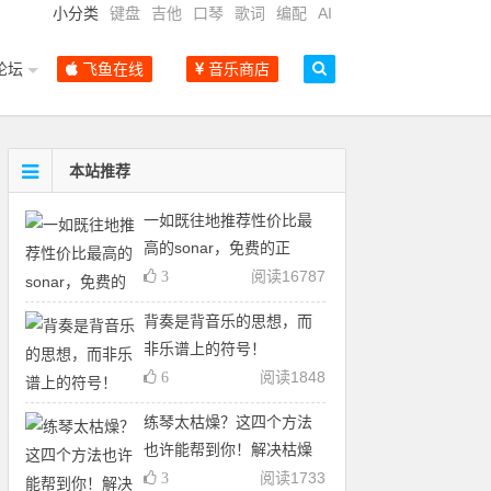
小分类
键盘
吉他
口琴
歌词
编配
AI
论坛
飞鱼在线
音乐商店
本站推荐
一如既往地推荐性价比最
高的sonar，免费的正
阅读
16787
3
背奏是背音乐的思想，而
非乐谱上的符号！
阅读
1848
6
练琴太枯燥？这四个方法
也许能帮到你！解决枯燥
阅读
1733
3