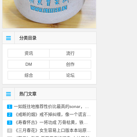
分类目录
资讯
流行
DM
创作
综合
论坛
热门文章
一如既往地推荐性价比最高的sonar，免费的正
1
《戒断的烟》戒不掉纠缠，像一个谎言-本站原
2
《寿春怀古》一将功成 万骨枯黄，铁衣化尘 风
3
《三月春花》女生容易上口版本本站原创 附
4