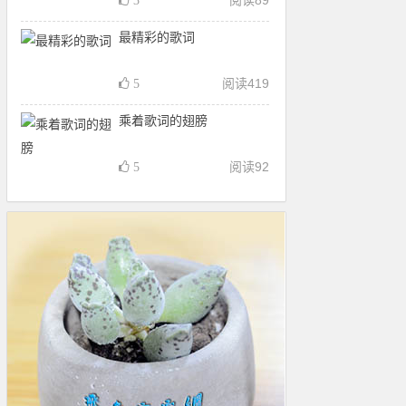
阅读
89
3
最精彩的歌词
阅读
419
5
乘着歌词的翅膀
阅读
92
5