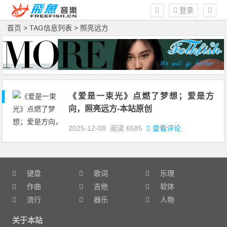
登录
首页
> TAG信息列表 > 照亮远方
《爱是一束光》点燃了梦想；爱是方
向，照亮远方-本站原创
2025-12-08
阅读
6585
查看评论
键盘
歌词
乐理
作曲
吉他
软体
流行
器乐
人物
关于本站