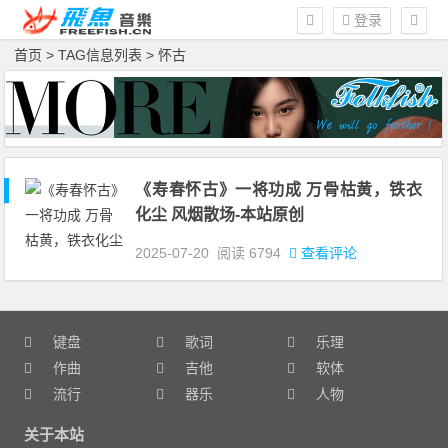
登录
首页
> TAG信息列表 > 怀古
《寿春怀古》一将功成 万骨枯黄，铁衣
化尘 风烟散场-本站原创
2025-07-20
阅读
6794
查看评论
键盘
歌词
乐理
作曲
吉他
软体
流行
器乐
人物
关于本站