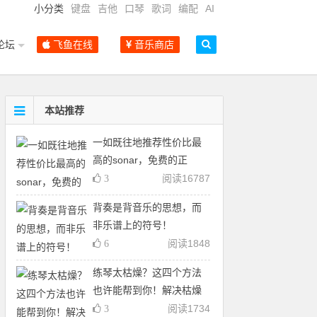
小分类
键盘
吉他
口琴
歌词
编配
AI
论坛
飞鱼在线
音乐商店
本站推荐
一如既往地推荐性价比最
高的sonar，免费的正
阅读
16787
3
背奏是背音乐的思想，而
非乐谱上的符号！
阅读
1848
6
练琴太枯燥？这四个方法
也许能帮到你！解决枯燥
阅读
1734
3