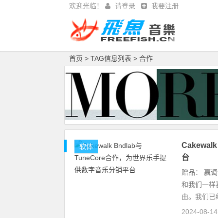
欢迎光临！
请登录
我要注册
首页
> TAG信息列表 > 合作
Cakewa
软体
台
赠品： 赢调
和我们一样喜
由。我们已
2024-08-1