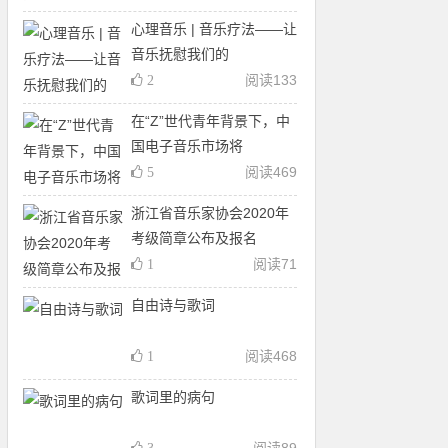
心理音乐 | 音乐疗法——让
音乐抚慰我们的
阅读
133
2
在“Z”世代青年背景下，中
国电子音乐市场将
阅读
469
5
浙江省音乐家协会2020年
考级简章公布及报名
阅读
71
1
自由诗与歌词
阅读
468
1
歌词里的病句