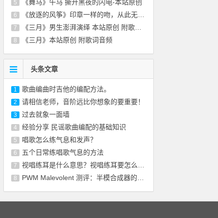
《舞马》午马 撕开黑夜的闪电-本站原创
5
《放逐的风筝》印章一样的吻，从此无悲无恨-
6
《三月》男生澎湃演绎 本站原创 附歌词音频
7
《三月》本站原创 附歌词音频
8
头条文章
歌曲编曲时吉他的编配方法。
1
请相信老师，音阶远比你想象的要重要！
2
过去就象一面墙
3
经验分享 民谣歌曲编配的基础知识
4
唱歌怎么练气息和发声？
5
五个日常练唱歌气息的方法
6
视唱练耳是什么意思？视唱练耳要怎么训练？
7
PWM Malevolent 测评：半模合成器的喜悦不是
8