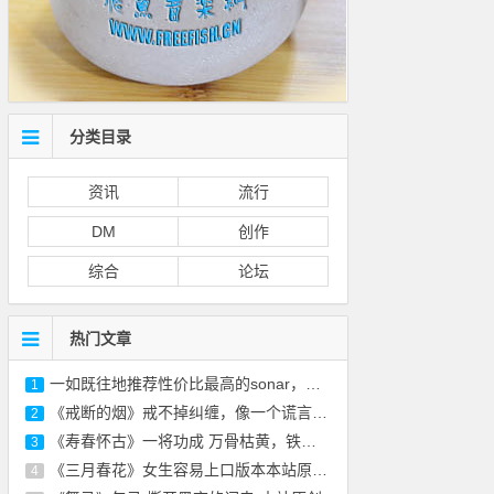
分类目录
资讯
流行
DM
创作
综合
论坛
热门文章
一如既往地推荐性价比最高的sonar，免费的正
1
《戒断的烟》戒不掉纠缠，像一个谎言-本站原
2
《寿春怀古》一将功成 万骨枯黄，铁衣化尘 风
3
《三月春花》女生容易上口版本本站原创 附
4