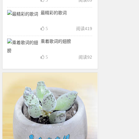
阅读
89
3
最精彩的歌词
阅读
419
5
乘着歌词的翅膀
阅读
92
5