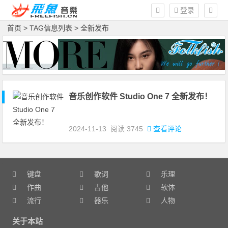
登录
首页
> TAG信息列表 > 全新发布
音乐创作软件 Studio One 7 全新发布！
2024-11-13
阅读
3745
查看评论
键盘
歌词
乐理
作曲
吉他
软体
流行
器乐
人物
关于本站