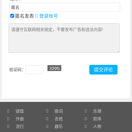
匿名发表
登录账号
验证码：
键盘
歌词
乐理
作曲
吉他
软体
流行
器乐
人物